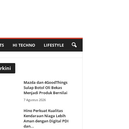
TS
HI TECHNO
LIFESTYLE
rkini
Mazda dan 4GoodThings
Sulap Botol Oli Bekas
Menjadi Produk Bernilai
7 Agustus 2026
Hino Perkuat Kualitas
Kendaraan Niaga Lebih
Aman dengan Digital PDI
dan...