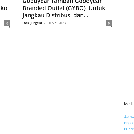
Goodyear Tambah Goodyear
oko
Branded Outlet (GYBO), Untuk
Jangkau Distribusi dan...
Itok Jurgent
-
10 Mei 2023
0
0
Media
Jadwa
ango
rs.co