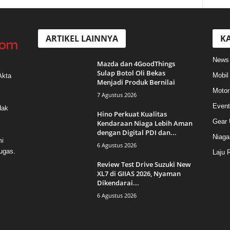
ARTIKEL LAINNYA
KA
News
Mazda dan 4GoodThings
Sulap Botol Oli Bekas
Mobil
Akta
Menjadi Produk Bernilai
Motor
7 Agustus 2026
Event
Hak
Hino Perkuat Kualitas
Gear 
Kendaraan Niaga Lebih Aman
dengan Digital PDI dan...
Niaga
mi
6 Agustus 2026
ugas.
Laju 
Review Test Drive Suzuki New
XL7 di GIIAS 2026, Nyaman
Dikendarai...
6 Agustus 2026