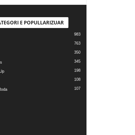
TEGORI E POPULLARIZUAR
983
763
350
345
s
198
Up
108
107
Roda