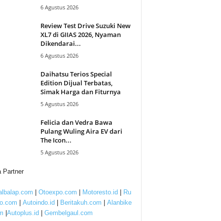
6 Agustus 2026
Review Test Drive Suzuki New
XL7 di GIIAS 2026, Nyaman
Dikendarai...
6 Agustus 2026
Daihatsu Terios Special
Edition Dijual Terbatas,
Simak Harga dan Fiturnya
5 Agustus 2026
Felicia dan Vedra Bawa
Pulang Wuling Aira EV dari
The Icon...
5 Agustus 2026
 Partner
lbalap.com
|
Otoexpo.com
|
Motoresto.id
|
Ru
to.com
|
Autoindo.id
|
Beritakuh.com
|
Alanbike
m
|
Autoplus.id
|
Gembelgaul.com