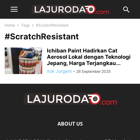
Home
Tags
#ScratchResistant
#ScratchResistant
Ichiban Paint Hadirkan Cat
Aerosol Lokal dengan Teknologi
Jepang, Harga Terjangkau...
Itok Jurgent
-
26 September 2025
ABOUT US