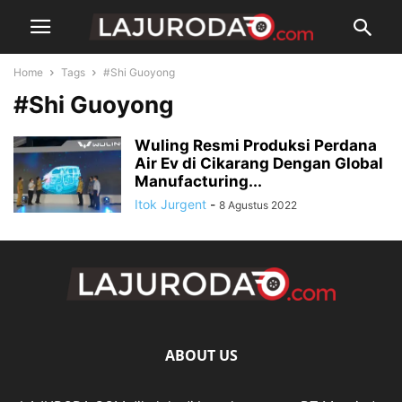
Home
Tags
#Shi Guoyong
#Shi Guoyong
Wuling Resmi Produksi Perdana
Air Ev di Cikarang Dengan Global
Manufacturing...
Itok Jurgent
-
8 Agustus 2022
ABOUT US