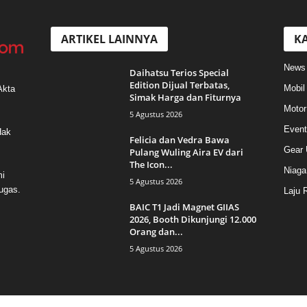
ARTIKEL LAINNYA
KA
News
Daihatsu Terios Special
Edition Dijual Terbatas,
Mobil
Akta
Simak Harga dan Fiturnya
Motor
5 Agustus 2026
Event
Hak
Felicia dan Vedra Bawa
Gear 
Pulang Wuling Aira EV dari
The Icon...
Niaga
mi
5 Agustus 2026
ugas.
Laju 
BAIC T1 Jadi Magnet GIIAS
2026, Booth Dikunjungi 12.000
Orang dan...
5 Agustus 2026