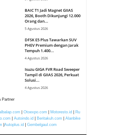
BAIC T1 Jadi Magnet GIIAS
2026, Booth Dikunjungi 12.000
Orang dan...
5 Agustus 2026
DFSK E5 Plus Tawarkan SUV
PHEV Premium dengan Jarak
Tempuh 1.400...
4 Agustus 2026
Isuzu GIGA FVR Road Sweeper
Tampil di GIIAS 2026, Perkuat
Solusi...
4 Agustus 2026
 Partner
lbalap.com
|
Otoexpo.com
|
Motoresto.id
|
Ru
to.com
|
Autoindo.id
|
Beritakuh.com
|
Alanbike
m
|
Autoplus.id
|
Gembelgaul.com