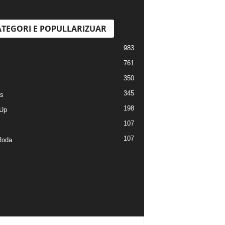
TEGORI E POPULLARIZUAR
983
761
350
345
s
198
Up
107
107
Roda