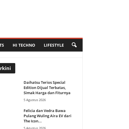
TS
HI TECHNO
LIFESTYLE
rkini
Daihatsu Terios Special
Edition Dijual Terbatas,
Simak Harga dan Fiturnya
5 Agustus 2026
Felicia dan Vedra Bawa
Pulang Wuling Aira EV dari
The Icon...
5 Agustus 2026