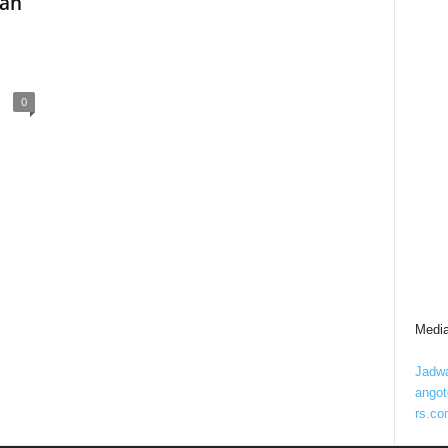
kan
0
Media
Jadwa
ango
rs.co