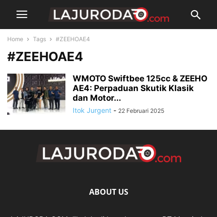
Home
Tags
#ZEEHOAE4
#ZEEHOAE4
WMOTO Swiftbee 125cc & ZEEHO
AE4: Perpaduan Skutik Klasik
dan Motor...
Itok Jurgent
-
22 Februari 2025
ABOUT US