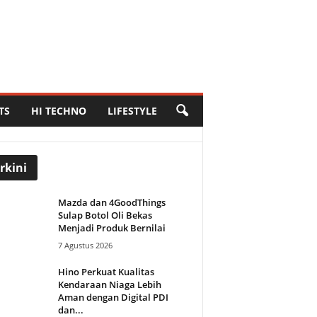
TS
HI TECHNO
LIFESTYLE
rkini
Mazda dan 4GoodThings
Sulap Botol Oli Bekas
Menjadi Produk Bernilai
7 Agustus 2026
Hino Perkuat Kualitas
Kendaraan Niaga Lebih
Aman dengan Digital PDI
dan...