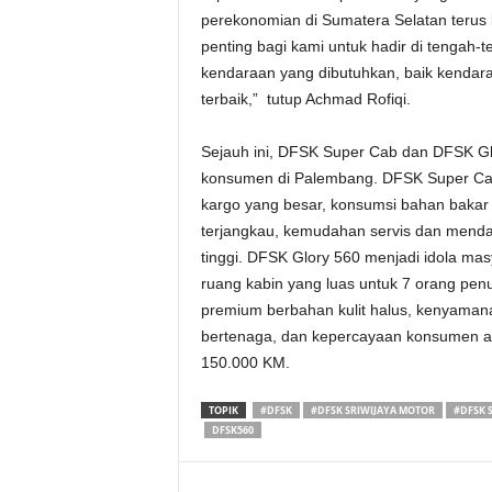
perekonomian di Sumatera Selatan terus 
penting bagi kami untuk hadir di tenga
kendaraan yang dibutuhkan, baik kendar
terbaik,” tutup Achmad Rofiqi.
Sejauh ini, DFSK Super Cab dan DFSK Glo
konsumen di Palembang. DFSK Super Cab
kargo yang besar, konsumsi bahan bakar ir
terjangkau, kemudahan servis dan mendap
tinggi. DFSK Glory 560 menjadi idola ma
ruang kabin yang luas untuk 7 orang pe
premium berbahan kulit halus, kenyaman
bertenaga, dan kepercayaan konsumen aka
150.000 KM.
TOPIK
#DFSK
#DFSK SRIWIJAYA MOTOR
#DFSK S
DFSK560