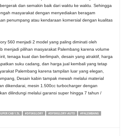
bergerak dan semakin baik dari waktu ke waktu. Sehingga
h-tengah masyarakat dengan menyediakan beragam
aan penumpang atau kendaraan komersial dengan kualitas
ry 560 menjadi 2 model yang paling diminati oleh
 menjadi pilihan masyarakat Palembang karena volume
it, tenaga kuat dan berlimpah, desain yang atraktif, harga
atkan suku cadang, dan harga jual kembali yang tetap
syarakat Palembang karena tampilan luar yang elegan,
numpang, Desain kabin tampak mewah melalui material
an dikendarai, mesin 1.500cc turbocharger dengan
n dilindungi melalui garansi super hingga 7 tahun /
UPER CAB 1.5L
#DFSKGLORY
#DFSKGLORY-AUTO
#PALEMBANG