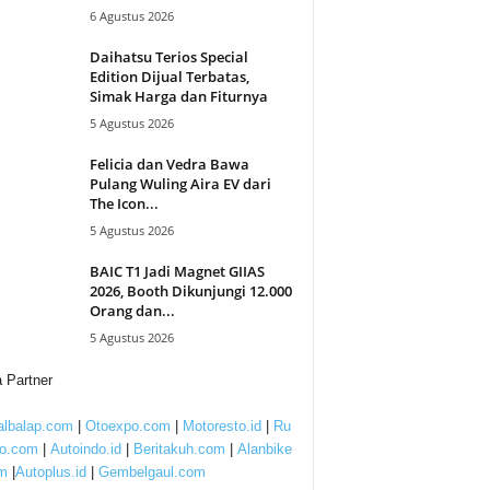
6 Agustus 2026
Daihatsu Terios Special
Edition Dijual Terbatas,
Simak Harga dan Fiturnya
5 Agustus 2026
Felicia dan Vedra Bawa
Pulang Wuling Aira EV dari
The Icon...
5 Agustus 2026
BAIC T1 Jadi Magnet GIIAS
2026, Booth Dikunjungi 12.000
Orang dan...
5 Agustus 2026
 Partner
lbalap.com
|
Otoexpo.com
|
Motoresto.id
|
Ru
to.com
|
Autoindo.id
|
Beritakuh.com
|
Alanbike
m
|
Autoplus.id
|
Gembelgaul.com