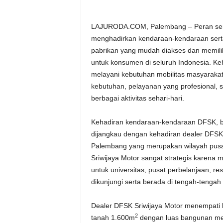
LAJURODA.COM, Palembang – Peran serta
menghadirkan kendaraan-kendaraan serta
pabrikan yang mudah diakses dan memilik
untuk konsumen di seluruh Indonesia. Ke
melayani kebutuhan mobilitas masyarak
kebutuhan, pelayanan yang profesional, 
berbagai aktivitas sehari-hari.
Kehadiran kendaraan-kendaraan DFSK, be
dijangkau dengan kehadiran dealer DFSK S
Palembang yang merupakan wilayah pusat
Sriwijaya Motor sangat strategis karena
untuk universitas, pusat perbelanjaan, re
dikunjungi serta berada di tengah-tengah
Dealer DFSK Sriwijaya Motor menempati lo
2
tanah 1.600m
dengan luas bangunan me