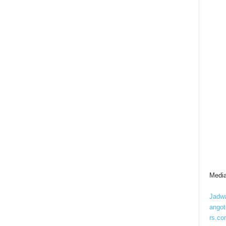
Media
Jadwa
ango
rs.co