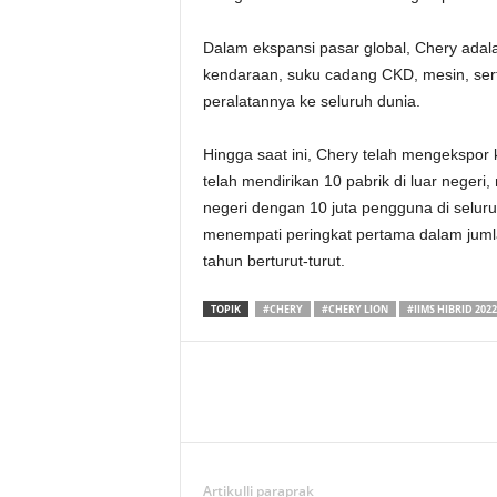
Dalam ekspansi pasar global, Chery ada
kendaraan, suku cadang CKD, mesin, ser
peralatannya ke seluruh dunia.
Hingga saat ini, Chery telah mengekspor 
telah mendirikan 10 pabrik di luar negeri, 
negeri dengan 10 juta pengguna di seluruh
menempati peringkat pertama dalam juml
tahun berturut-turut.
TOPIK
#CHERY
#CHERY LION
#IIMS HIBRID 2022
Artikulli paraprak