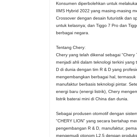
Konsumen diperbolehkan untuk melakukan
IIMS Hybrid 2022 yang masing-masing mem
Crossover dengan desain futuristik dan s
untuk kelasnya; dan Tiggo 7 Pro dan Tigg
berbagai negara.
Tentang Chery:
Chery yang telah dikenal sebagai “Chery T
menjadi ahli dalam teknologi terkini yang
D di dunia dengan tim R & D yang profesi
mengembangkan berbagai hal, termasuk te
manufaktur berbasis teknologi pintar. Set
energi baru (energi listrik), Chery me
listrik baterai mini di China dan dunia.
Sebagai produsen otomotif dengan sistem m
“CHERY LION” yang secara bertahap mewu
pengembangan R & D, manufaktur, pemasa
mengemudi otonom L2.5 dengan produksi