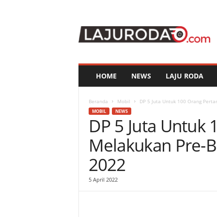
l
a
j
u
r
o
d
HOME
NEWS
LAJU RODA
a
.
c
Beranda
Mobil
DP 5 Juta Untuk 100 Orang Perta
o
MOBIL
NEWS
DP 5 Juta Untuk
m
Melakukan Pre-B
2022
5 April 2022