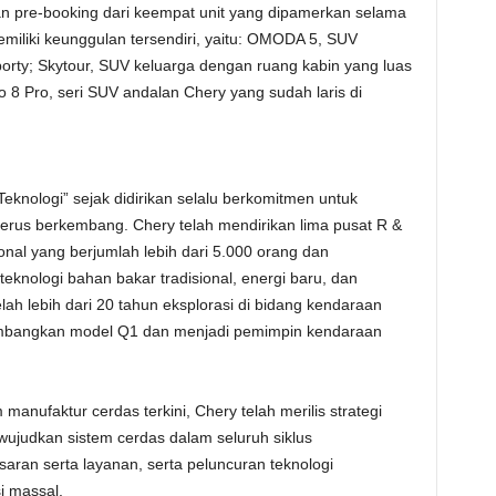
 pre-booking dari keempat unit yang dipamerkan selama
iliki keunggulan tersendiri, yaitu: OMODA 5, SUV
porty; Skytour, SUV keluarga dengan ruang kabin yang luas
o 8 Pro, seri SUV andalan Chery yang sudah laris di
eknologi” sejak didirikan selalu berkomitmen untuk
 terus berkembang. Chery telah mendirikan lima pusat R &
onal yang berjumlah lebih dari 5.000 orang dan
knologi bahan bakar tradisional, energi baru, dan
elah lebih dari 20 tahun eksplorasi di bidang kendaraan
ngembangkan model Q1 dan menjadi pemimpin kendaraan
anufaktur cerdas terkini, Chery telah merilis strategi
judkan sistem cerdas dalam seluruh siklus
ran serta layanan, serta peluncuran teknologi
 massal.