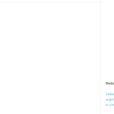
Media
Jadwa
ango
rs.co