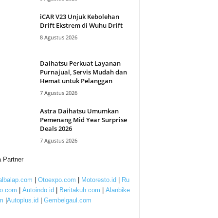
iCAR V23 Unjuk Kebolehan
Drift Ekstrem di Wuhu Drift
8 Agustus 2026
Daihatsu Perkuat Layanan
Purnajual, Servis Mudah dan
Hemat untuk Pelanggan
7 Agustus 2026
Astra Daihatsu Umumkan
Pemenang Mid Year Surprise
Deals 2026
7 Agustus 2026
 Partner
lbalap.com
|
Otoexpo.com
|
Motoresto.id
|
Ru
to.com
|
Autoindo.id
|
Beritakuh.com
|
Alanbike
m
|
Autoplus.id
|
Gembelgaul.com