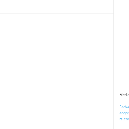
Media
Jadwa
ango
rs.co