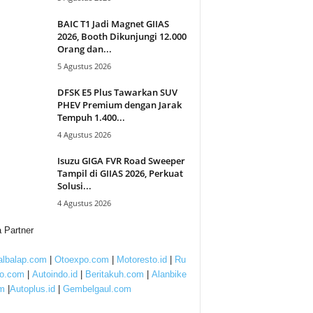
BAIC T1 Jadi Magnet GIIAS
2026, Booth Dikunjungi 12.000
Orang dan...
5 Agustus 2026
DFSK E5 Plus Tawarkan SUV
PHEV Premium dengan Jarak
Tempuh 1.400...
4 Agustus 2026
Isuzu GIGA FVR Road Sweeper
Tampil di GIIAS 2026, Perkuat
Solusi...
4 Agustus 2026
 Partner
lbalap.com
|
Otoexpo.com
|
Motoresto.id
|
Ru
to.com
|
Autoindo.id
|
Beritakuh.com
|
Alanbike
m
|
Autoplus.id
|
Gembelgaul.com