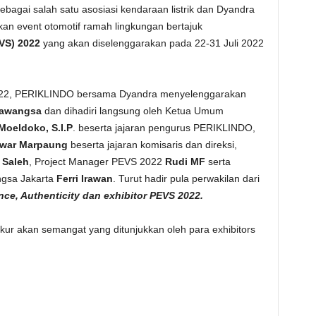
ebagai salah satu asosiasi kendaraan listrik dan Dyandra
n event otomotif ramah lingkungan bertajuk
VS) 2022
yang akan diselenggarakan pada 22-31 Juli 2022
2022, PERIKLINDO bersama Dyandra menyelenggarakan
mawangsa
dan dihadiri langsung oleh Ketua Umum
 Moeldoko, S.I.P
. beserta jajaran pengurus PERIKLINDO,
war Marpaung
beserta jajaran komisaris dan direksi,
 Saleh
, Project Manager PEVS 2022
Rudi MF
serta
ngsa Jakarta
Ferri Irawan
. Turut hadir pula perwakilan dari
ce, Authenticity dan exhibitor PEVS 2022.
 akan semangat yang ditunjukkan oleh para exhibitors