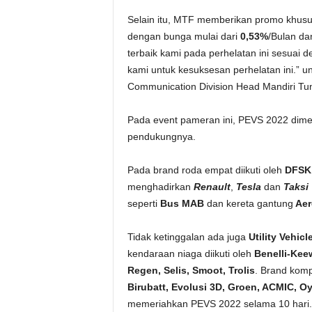
Selain itu, MTF memberikan promo khusu
dengan bunga mulai dari
0,53%
/Bulan da
terbaik kami pada perhelatan ini sesuai
kami untuk kesuksesan perhelatan ini.” 
Communication Division Head Mandiri Tu
Pada event pameran ini, PEVS 2022 dimer
pendukungnya.
Pada brand roda empat diikuti oleh
DFSK
menghadirkan
Renault
,
Tesla
dan
Taksi
seperti
Bus MAB
dan kereta gantung
Aer
Tidak ketinggalan ada juga
Utility Vehicl
kendaraan niaga diikuti oleh
Benelli-Keew
Regen, Selis, Smoot, Trolis
. Brand komp
Birubatt, Evolusi 3D, Groen, ACMIC, O
memeriahkan PEVS 2022 selama 10 hari.