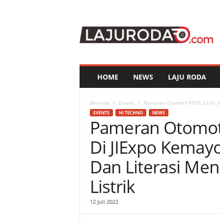
l
a
j
u
r
o
d
HOME
NEWS
LAJU RODA
a
.
c
Beranda
Events
Pameran Otomotif PEVS, 22-31 Ju
o
EVENTS
HI TECHNO
NEWS
Pameran Otomotif
m
Di JIExpo Kemayo
Dan Literasi Me
Listrik
12 Juli 2022