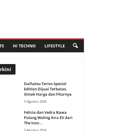
TS
HI TECHNO
LIFESTYLE
rkini
Daihatsu Terios Special
Edition Dijual Terbatas,
Simak Harga dan Fiturnya
5 Agustus 2026
Felicia dan Vedra Bawa
Pulang Wuling Aira EV dari
The Icon...
5 Agustus 2026