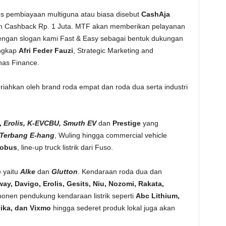
s pembiayaan multiguna atau biasa disebut
CashAja
n Cashback Rp. 1 Juta. MTF akan memberikan pelayanan
 dengan slogan kami Fast & Easy sebagai bentuk dukungan
ungkap
Afri Feder Fauzi
, Strategic Marketing and
nas Finance.
iahkan oleh brand roda empat dan roda dua serta industri
,
Erolis, K-EVCBU, Smuth EV
dan
Prestige
yang
 Terbang E-hang
, Wuling hingga commercial vehicle
obus
, line-up truck listrik dari Fuso.
e
yaitu
Alke
dan
Glutton
. Kendaraan roda dua dan
ay, Davigo, Erolis, Gesits, Niu, Nozomi, Rakata,
onen pendukung kendaraan listrik seperti
Abc Lithium,
yika, dan Vixmo
hingga sederet produk lokal juga akan