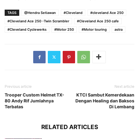
TAGS
@Hendra Setiawan
#Cleveland
#cleveland Ace 250
#Cleveland Ace 250 -Twin Scrambler
#Cleveland Ace 250 cafe
#Cleveland Cyclewerks
#Motor 250
#Motor touring
astra
Previous article
Next article
Trooper Custom Helmet TX-
KTCI Sambut Kemerdekaan
80 Andy Rif Jumlahnya
Dengan Healing dan Baksos
Terbatas
Di Lembang
RELATED ARTICLES