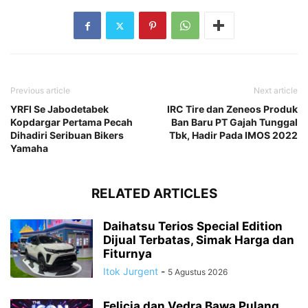
Previous article
Next article
YRFI Se Jabodetabek
IRC Tire dan Zeneos Produk
Kopdargar Pertama Pecah
Ban Baru PT Gajah Tunggal
Dihadiri Seribuan Bikers
Tbk, Hadir Pada IMOS 2022
Yamaha
RELATED ARTICLES
Daihatsu Terios Special Edition
Dijual Terbatas, Simak Harga dan
Fiturnya
Itok Jurgent
-
5 Agustus 2026
Felicia dan Vedra Bawa Pulang