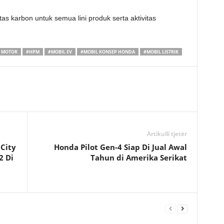
s karbon untuk semua lini produk serta aktivitas
 MOTOR
#HPM
#MOBIL EV
#MOBIL KONSEP HONDA
#MOBIL LISTRIK
Artikulli tjetër
City
Honda Pilot Gen-4 Siap Di Jual Awal
2 Di
Tahun di Amerika Serikat