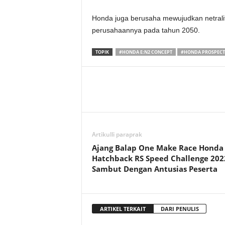
Honda juga berusaha mewujudkan netralita
perusahaannya pada tahun 2050.
TOPIK
#HONDA E:N2 CONCEPT
#HONDA PROSPECT
Artikulli paraprak
Ajang Balap One Make Race Honda 
Hatchback RS Speed Challenge 202
Sambut Dengan Antusias Peserta
ARTIKEL TERKAIT
DARI PENULIS