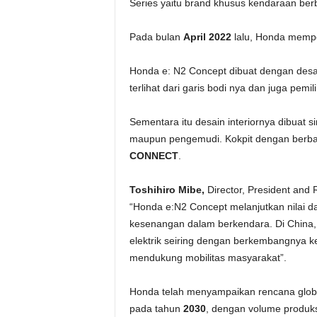
Series yaitu brand khusus kendaraan berb
Pada bulan
April 2022
lalu, Honda mempe
Honda e: N2 Concept dibuat dengan desain
terlihat dari garis bodi nya dan juga pem
Sementara itu desain interiornya dibua
maupun pengemudi. Kokpit dengan berbasi
CONNECT
.
Toshihiro Mibe,
Director, President and 
“Honda e:N2 Concept melanjutkan nilai 
kesenangan dalam berkendara. Di China,
elektrik seiring dengan berkembangnya k
mendukung mobilitas masyarakat”.
Honda telah menyampaikan rencana glob
pada tahun
2030
, dengan volume produksi