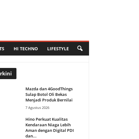
TS
HI TECHNO
LIFESTYLE
rkini
Mazda dan 4GoodThings
Sulap Botol Oli Bekas
Menjadi Produk Bernilai
7 Agustus 2026
Hino Perkuat Kualitas
Kendaraan Niaga Lebih
Aman dengan Digital PDI
dan...