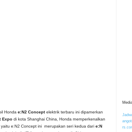
Media
il Honda
e:N2 Concept
elektrik terbaru ini dipamerkan
Jadwa
rt Expo
di kota Shanghai China, Honda memperkenalkan
ango
a yaitu e:N2 Concept ini merupakan seri kedua dari
e:N
rs.co