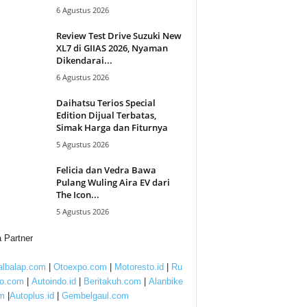
6 Agustus 2026
Review Test Drive Suzuki New
XL7 di GIIAS 2026, Nyaman
Dikendarai...
6 Agustus 2026
Daihatsu Terios Special
Edition Dijual Terbatas,
Simak Harga dan Fiturnya
5 Agustus 2026
Felicia dan Vedra Bawa
Pulang Wuling Aira EV dari
The Icon...
5 Agustus 2026
 Partner
lbalap.com
|
Otoexpo.com
|
Motoresto.id
|
Ru
to.com
|
Autoindo.id
|
Beritakuh.com
|
Alanbike
m
|
Autoplus.id
|
Gembelgaul.com