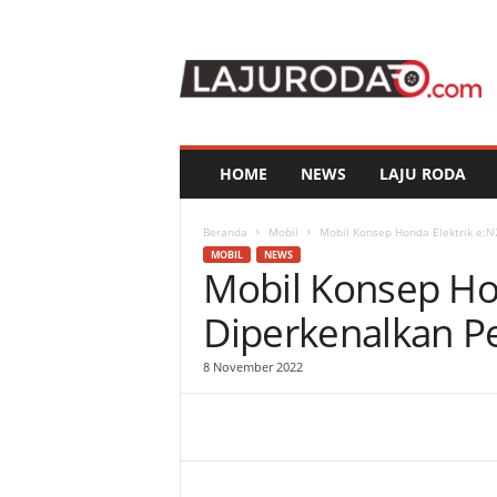
l
a
j
u
r
o
d
HOME
NEWS
LAJU RODA
a
.
c
Beranda
Mobil
Mobil Konsep Honda Elektrik e:N
o
MOBIL
NEWS
Mobil Konsep Hon
m
Diperkenalkan Pe
8 November 2022