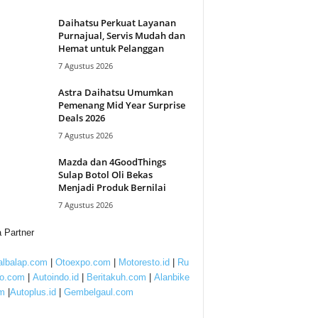
Daihatsu Perkuat Layanan
Purnajual, Servis Mudah dan
Hemat untuk Pelanggan
7 Agustus 2026
Astra Daihatsu Umumkan
Pemenang Mid Year Surprise
Deals 2026
7 Agustus 2026
Mazda dan 4GoodThings
Sulap Botol Oli Bekas
Menjadi Produk Bernilai
7 Agustus 2026
 Partner
lbalap.com
|
Otoexpo.com
|
Motoresto.id
|
Ru
to.com
|
Autoindo.id
|
Beritakuh.com
|
Alanbike
m
|
Autoplus.id
|
Gembelgaul.com