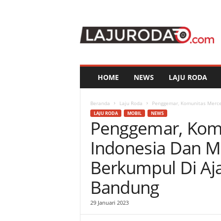
l
a
j
u
r
o
d
HOME
NEWS
LAJU RODA
a
.
c
Beranda
Laju Roda
Penggemar, Komunitas Merce
o
LAJU RODA
MOBIL
NEWS
Penggemar, Kom
m
Indonesia Dan M
Berkumpul Di Aj
Bandung
29 Januari 2023