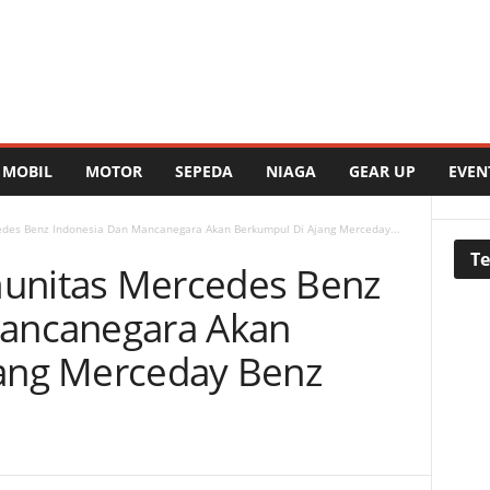
MOBIL
MOTOR
SEPEDA
NIAGA
GEAR UP
EVEN
des Benz Indonesia Dan Mancanegara Akan Berkumpul Di Ajang Merceday...
Te
unitas Mercedes Benz
ancanegara Akan
ang Merceday Benz