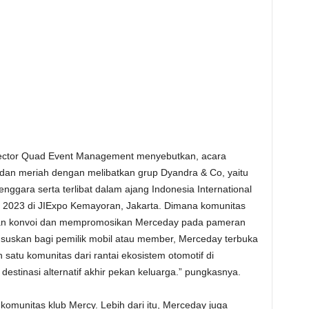
rector Quad Event Management menyebutkan, acara
r dan meriah dengan melibatkan grup Dyandra & Co, yaitu
gara serta terlibat dalam ajang Indonesia International
i 2023 di JIExpo Kemayoran, Jakarta. Dimana komunitas
an konvoi dan mempromosikan Merceday pada pameran
khususkan bagi pemilik mobil atau member, Merceday terbuka
atu komunitas dari rantai ekosistem otomotif di
destinasi alternatif akhir pekan keluarga.” pungkasnya.
komunitas klub Mercy. Lebih dari itu, Merceday juga