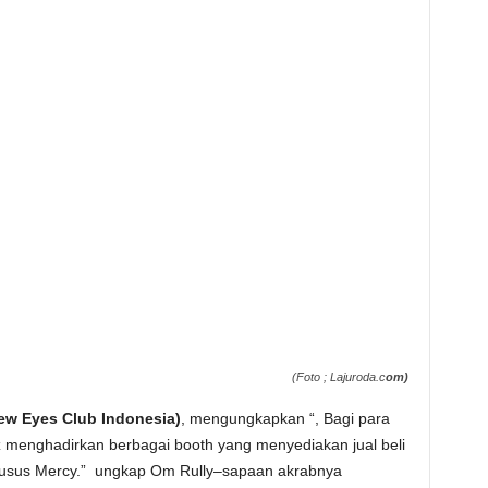
(Foto ; Lajuroda.c
om)
ew Eyes Club Indonesia)
, mengungkapkan “, Bagi para
z menghadirkan berbagai booth yang menyediakan jual beli
 khusus Mercy.” ungkap Om Rully–sapaan akrabnya