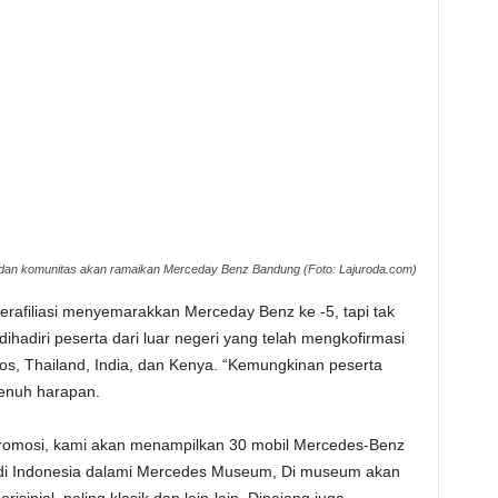
an komunitas akan ramaikan Merceday Benz Bandung (Foto: Lajuroda.com)
erafiliasi menyemarakkan Merceday Benz ke -5, tapi tak
dihadiri peserta dari luar negeri yang telah mengkofirmasi
Laos, Thailand, India, dan Kenya. “Kemungkinan peserta
 penuh harapan.
promosi, kami akan menampilkan 30 mobil Mercedes-Benz
oh di Indonesia dalami Mercedes Museum, Di museum akan
risinial, paling klasik dan lain-lain. Dipajang juga