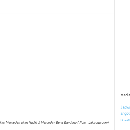
Media
Jadwa
ango
rs.co
as Mercedes akan Hadiri di Merceday Benz Bandung ( Foto : Lajuroda.com)