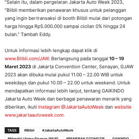
”
Selain itu, dalam pergelaran Jakarta Auto Week 2023,
“Blibli memberikan penawaran khusus untuk pelanggan
yang ingin bertransaksi di booth Blibli mulai dari potongan
harga hingga Rp5.000.000 sampai cicilan 0% hingga 24
bulan.” Tambah Eddy.
Untuk informasi lebih lengkap dapat klik di
www.Blibli.com/JAW
.
Berlangsung pada tanggal
10 – 19
Maret 2023
di Jakarta Convention Center, Senayan, GJAW
2023 akan dibuka mulai pukul 11.00 – 22.00 WIB untuk
weekdays dan pukul 10.00 – 22.00 untuk weekend.
Untuk
mendapatkan informasi lebih lanjut, tentang GAIKINDO
Jakarta Auto Week dan berbagai penawaran menarik yang
diberikan, ikuti
Instagram
@JakartaAutoWeek
dan
website
www.jakartaautoweek.com
.
TAGS
#Blibli
#JakartaAutoWeek
#Mandiri Utama Finance (MUF)
#PAMERAN OTOMOTIF
GAIKINDO