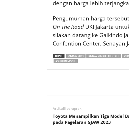
dengan harga lebih terjangk
Pengumuman harga tersebut
On The Road
DKI Jakarta untu
silakan datang ke Gaikindo J
Confention Center, Senayan J
TOPIK
#GJAW 2023
#GJAW 2023 X LIFESTYLE
#HA
#SUZUKI MOBIL
Artikulli paraprak
Toyota Menampilkan Tiga Model B
pada Pagelaran GJAW 2023