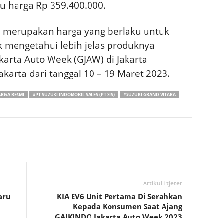
au harga Rp 359.400.000.
 merupakan harga yang berlaku untuk
k mengetahui lebih jelas produknya
akarta Auto Week (GJAW) di Jakarta
akarta dari tanggal 10 – 19 Maret 2023.
RGA RESMI
#PT SUZUKI INDOMOBIL SALES (PT SIS)
#SUZUKI GRAND VITARA
Artikulli tjetër
aru
KIA EV6 Unit Pertama Di Serahkan
Kepada Konsumen Saat Ajang
GAIKINDO Jakarta Auto Week 2023