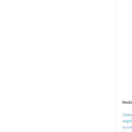
Media
Jadwa
ango
rs.co