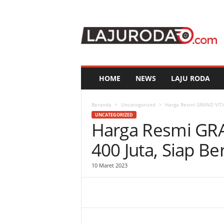
l
a
j
u
r
o
d
HOME
NEWS
LAJU RODA
a
.
c
Beranda
Uncategorized
Harga Resmi GRAND VITAR
o
UNCATEGORIZED
Harga Resmi GR
m
400 Juta, Siap Ber
10 Maret 2023