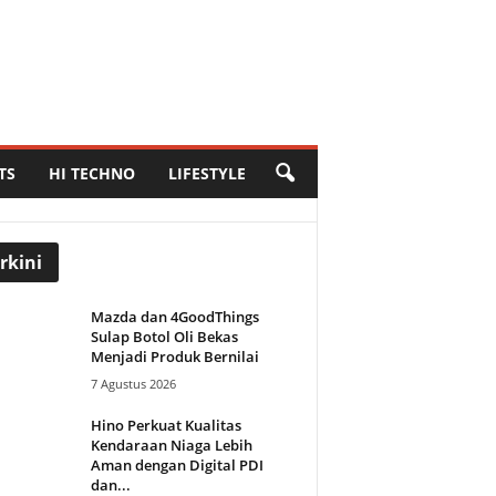
TS
HI TECHNO
LIFESTYLE
rkini
Mazda dan 4GoodThings
Sulap Botol Oli Bekas
Menjadi Produk Bernilai
7 Agustus 2026
Hino Perkuat Kualitas
Kendaraan Niaga Lebih
Aman dengan Digital PDI
dan...