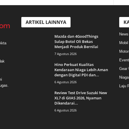
ARTIKEL LAINNYA
KA
News
Mazda dan 4GoodThings
Sulap Botol Oli Bekas
Mobil
Akta
Menjadi Produk Bernilai
Motor
7 Agustus 2026
Event
Hak
Hino Perkuat Kualitas
Gear 
Kendaraan Niaga Lebih Aman
dengan Digital PDI dan...
Niaga
mi
6 Agustus 2026
ugas.
Laju 
Review Test Drive Suzuki New
XL7 di GIIAS 2026, Nyaman
Dikendarai...
6 Agustus 2026