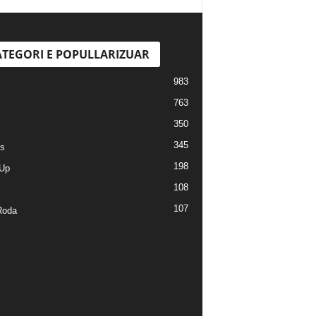
TEGORI E POPULLARIZUAR
983
763
350
345
s
198
Up
108
107
Roda