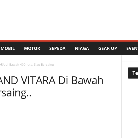
MOBIL
MOTOR
SEPEDA
NIAGA
GEAR UP
EVEN
A di Bawah 400 Juta, Siap Bersaing..
Te
AND VITARA Di Bawah
saing..