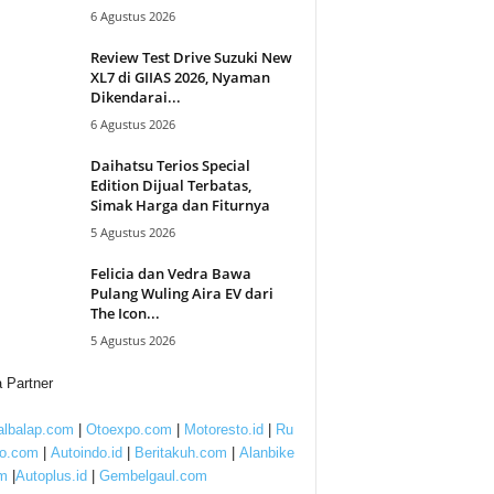
6 Agustus 2026
Review Test Drive Suzuki New
XL7 di GIIAS 2026, Nyaman
Dikendarai...
6 Agustus 2026
Daihatsu Terios Special
Edition Dijual Terbatas,
Simak Harga dan Fiturnya
5 Agustus 2026
Felicia dan Vedra Bawa
Pulang Wuling Aira EV dari
The Icon...
5 Agustus 2026
 Partner
lbalap.com
|
Otoexpo.com
|
Motoresto.id
|
Ru
to.com
|
Autoindo.id
|
Beritakuh.com
|
Alanbike
m
|
Autoplus.id
|
Gembelgaul.com