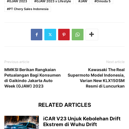
#GJAW 2023
#GJAW 2023 x Lifestyle
#JAW
#Omoda 5
#PT Chery Sales Indonesia
Previous article
Next article
MMKSI Berikan Rangkaian
Kawasaki The Real
Petualangan Bagi Konsumen
Supermoto Model Indonesia,
di Gaikindo Jakarta Auto
Varian New KLX150SM
Week (GJAW) 2023
Resmi di Luncurkan
RELATED ARTICLES
iCAR V23 Unjuk Kebolehan Drift
Ekstrem di Wuhu Drift