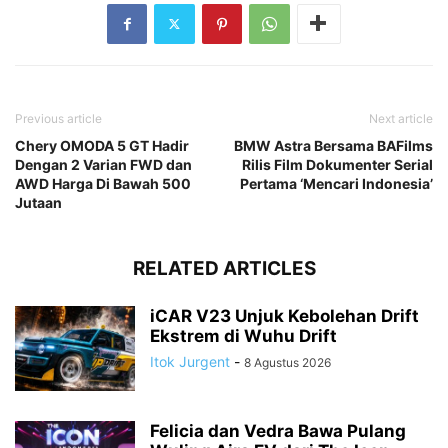
Previous article
Next article
Chery OMODA 5 GT Hadir
BMW Astra Bersama BAFilms
Dengan 2 Varian FWD dan
Rilis Film Dokumenter Serial
AWD Harga Di Bawah 500
Pertama ‘Mencari Indonesia’
Jutaan
RELATED ARTICLES
iCAR V23 Unjuk Kebolehan Drift
Ekstrem di Wuhu Drift
Itok Jurgent
-
8 Agustus 2026
Felicia dan Vedra Bawa Pulang