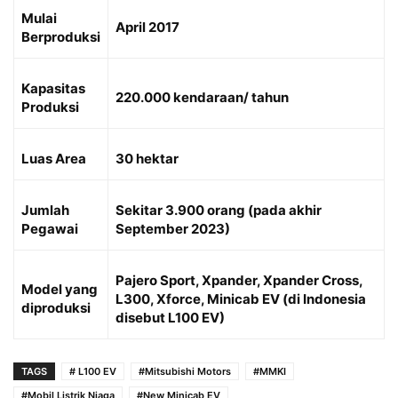
Mulai
April 2017
Berproduksi
Kapasitas
220.000 kendaraan/ tahun
Produksi
Luas Area
30 hektar
Jumlah
Sekitar 3.900 orang (pada akhir
Pegawai
September 2023)
Pajero Sport, Xpander, Xpander Cross,
Model yang
L300, Xforce, Minicab EV (di Indonesia
diproduksi
disebut L100 EV)
TAGS
# L100 EV
#Mitsubishi Motors
#MMKI
#Mobil Listrik Niaga
#New Minicab EV