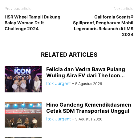
Previous article
Next article
HSR Wheel Tampil Dukung
California Scents®
Balap Woman Drift
Spillproof, Pengharum Mobil
Challenge 2024
Legendaris Relaunch di IIMS
2024
RELATED ARTICLES
Felicia dan Vedra Bawa Pulang
Wuling Aira EV dari The Icon...
Itok Jurgent
-
5 Agustus 2026
Hino Gandeng Kemendikdasmen
Cetak SDM Transportasi Unggul
Itok Jurgent
-
3 Agustus 2026