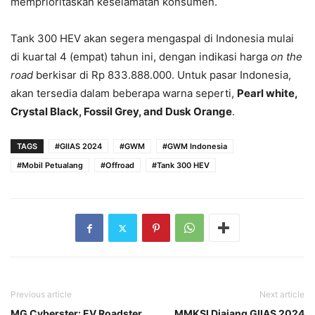
memprioritaskan keselamatan konsumen.
Tank 300 HEV akan segera mengaspal di Indonesia mulai
di kuartal 4 (empat) tahun ini, dengan indikasi harga
on the
road
berkisar di Rp 833.888.000. Untuk pasar Indonesia,
akan tersedia dalam beberapa warna seperti,
Pearl white,
Crystal Black, Fossil Grey, and Dusk Orange
.
TAGS
#GIIAS 2024
#GWM
#GWM Indonesia
#Mobil Petualang
#Offroad
#Tank 300 HEV
Previous article
Next article
MG Cyberster: EV Roadster
MMKSI Diajang GIIAS 2024