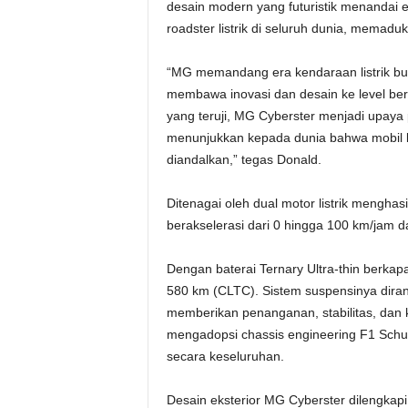
desain modern yang futuristik menandai 
roadster listrik di seluruh dunia, memaduk
“MG memandang era kendaraan listrik buk
membawa inovasi dan desain ke level ber
yang teruji, MG Cyberster menjadi upaya
menunjukkan kepada dunia bahwa mobil l
diandalkan,” tegas Donald.
Ditenagai oleh dual motor listrik mengha
berakselerasi dari
0 hingga 100 km/jam d
Dengan baterai Ternary Ultra-thin berkap
580 km (CLTC). Sistem suspensinya diran
memberikan penanganan, stabilitas, dan
mengadopsi chassis engineering F1 Schu
secara keseluruhan.
Desain eksterior MG Cyberster dilengkapi