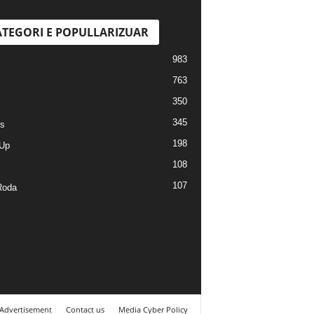
TEGORI E POPULLARIZUAR
983
763
350
345
s
198
Up
108
107
Roda
Advertisement
Contact us
Media Cyber Policy