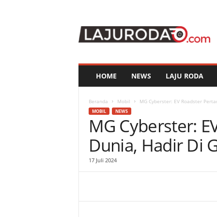
l
a
j
u
r
o
d
HOME
NEWS
LAJU RODA
a
.
c
Beranda
Mobil
MG Cyberster: EV Roadster Pertam
o
MOBIL
NEWS
MG Cyberster: E
m
Dunia, Hadir Di 
17 Juli 2024