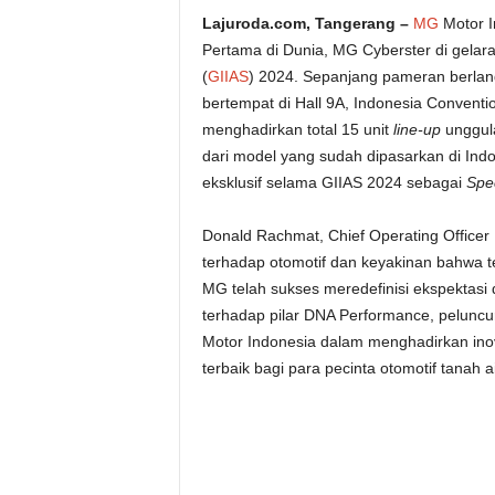
Lajuroda.com, Tangerang –
MG
Motor I
Pertama di Dunia, MG Cyberster
di gelar
(
GIIAS
) 2024
. Sepanjang pameran berla
bertempat di Hall 9A, Indonesia Conventi
menghadirkan total 15 unit
line-up
unggula
dari model yang sudah dipasarkan di Ind
eksklusif selama GIIAS 2024 sebagai
Spec
Donald Rachmat, Chief Operating Officer
terhadap otomotif dan keyakinan bahwa tek
MG telah sukses meredefinisi ekspektas
terhadap pilar DNA Performance, pelunc
Motor Indonesia dalam menghadirkan ino
terbaik bagi para pecinta otomotif tanah ai