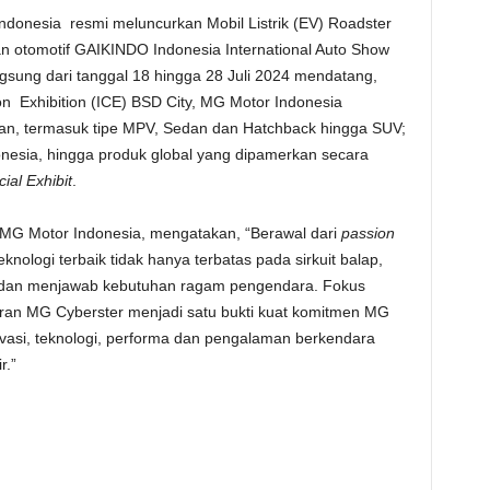
ndonesia resmi meluncurkan
Mobil Listrik (EV) Roadster
an otomotif
GAIKINDO Indonesia International Auto Show
ngsung
dari tanggal 18 hingga 28 Juli 2024
mendatang,
on Exhibition (ICE) BSD City, MG Motor Indonesia
n, termasuk tipe MPV, Sedan dan Hatchback hingga SUV;
onesia, hingga produk global yang dipamerkan secara
ial Exhibit
.
 MG Motor Indonesia
, mengatakan, “Berawal dari
passion
nologi terbaik tidak hanya terbatas pada sirkuit balap,
i dan menjawab kebutuhan ragam pengendara. Fokus
uran MG Cyberster menjadi satu bukti kuat komitmen MG
vasi, teknologi, performa dan pengalaman berkendara
r.”