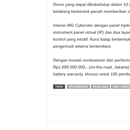
Doors yang dapat dibuka/tutup dalam 10
belakang berbentuk panah memberikan 
Interior MG Cyberster dengan panel
tripl
instrument panel virtual (IP) dan dua lay
kontrol yang intuitif. Kursi balap berb
pengemudi selama berkendara.
Dengan inovasi revolusioner dan performa
Rp1.688.000.000,-
(on-the-road, Jakarta
battery warranty,
khusus untuk 100 pembe
TOPIK
#EV ROADSTER
#GIIAS 2024
#MG CYBERS