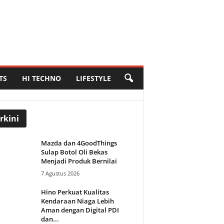
TS
HI TECHNO
LIFESTYLE
rkini
Mazda dan 4GoodThings
Sulap Botol Oli Bekas
Menjadi Produk Bernilai
7 Agustus 2026
Hino Perkuat Kualitas
Kendaraan Niaga Lebih
Aman dengan Digital PDI
dan...