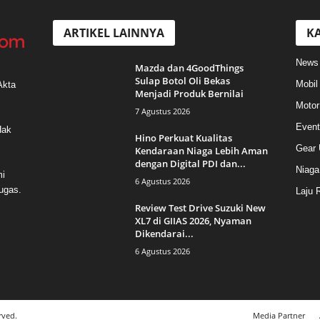
ARTIKEL LAINNYA
KA
News
Mazda dan 4GoodThings
Sulap Botol Oli Bekas
Mobil
Akta
Menjadi Produk Bernilai
Motor
7 Agustus 2026
Event
Hak
Hino Perkuat Kualitas
Gear 
Kendaraan Niaga Lebih Aman
dengan Digital PDI dan...
Niaga
mi
6 Agustus 2026
ugas.
Laju 
Review Test Drive Suzuki New
XL7 di GIIAS 2026, Nyaman
Dikendarai...
6 Agustus 2026
rved.
Media Partner