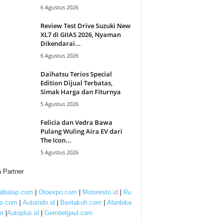
6 Agustus 2026
Review Test Drive Suzuki New
XL7 di GIIAS 2026, Nyaman
Dikendarai...
6 Agustus 2026
Daihatsu Terios Special
Edition Dijual Terbatas,
Simak Harga dan Fiturnya
5 Agustus 2026
Felicia dan Vedra Bawa
Pulang Wuling Aira EV dari
The Icon...
5 Agustus 2026
 Partner
lbalap.com
|
Otoexpo.com
|
Motoresto.id
|
Ru
to.com
|
Autoindo.id
|
Beritakuh.com
|
Alanbike
m
|
Autoplus.id
|
Gembelgaul.com