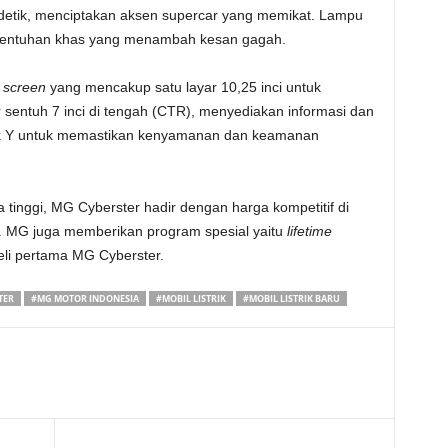
 detik, menciptakan aksen supercar yang memikat. Lampu
sentuhan khas yang menambah kesan gagah.
e screen
yang mencakup satu layar 10,25 inci untuk
ar sentuh 7 inci di tengah (CTR), menyediakan informasi dan
entuk Y untuk memastikan kenyamanan dan keamanan
 tinggi, MG Cyberster hadir dengan harga kompetitif di
). MG juga memberikan program spesial yaitu
lifetime
li pertama MG Cyberster.
TER
#MG MOTOR INDONESIA
#MOBIL LISTRIK
#MOBIL LISTRIK BARU