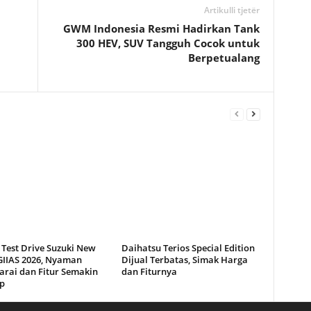
Artikulli tjetër
GWM Indonesia Resmi Hadirkan Tank
300 HEV, SUV Tangguh Cocok untuk
Berpetualang
 Test Drive Suzuki New
Daihatsu Terios Special Edition
 GIIAS 2026, Nyaman
Dijual Terbatas, Simak Harga
arai dan Fitur Semakin
dan Fiturnya
p