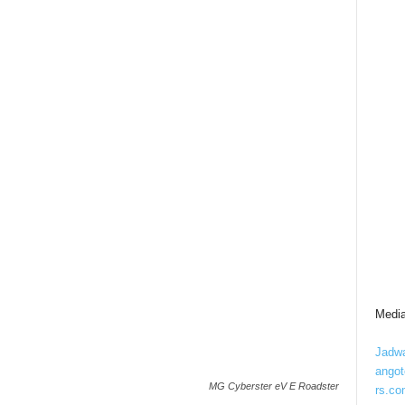
Media
Jadwa
ango
MG Cyberster eV E Roadster
rs.co