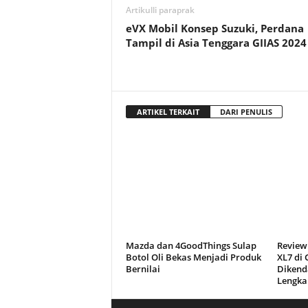
Artikulli paraprak
eVX Mobil Konsep Suzuki, Perdana
Tampil di Asia Tenggara GIIAS 2024
ARTIKEL TERKAIT
DARI PENULIS
Mazda dan 4GoodThings Sulap
Review
Botol Oli Bekas Menjadi Produk
XL7 di
Bernilai
Dikend
Lengka