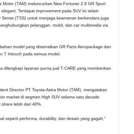
ra Motor (TAM) meluncurkan New Fortuner 2.8 GR Sport
n elegant. Terdapat improvement pada SUV ini selain
ety Sense (TSS) untuk menjaga keamanan berkendara juga
enghubungkan pelanggan, mobil, dan car multimedia via
bahan model yang disematkan GR Parts Aeropackage dan
uan T Intouch pada semua model.
uga dilengkapi layanan purna jual T-CARE yang memberikan
dent Director PT Toyota-Astra Motor (TAM), mengatakan
pin market di segmen High SUV selama satu decade
 share lebih dari 40%.
al seperti performa, durability, dan desain yang gagah,”