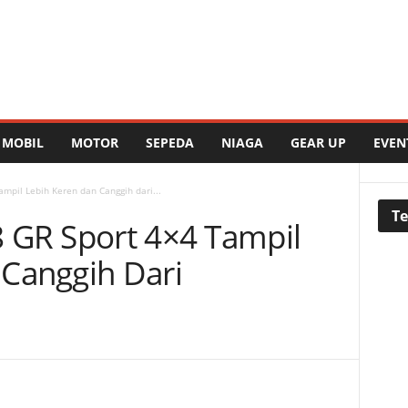
MOBIL
MOTOR
SEPEDA
NIAGA
GEAR UP
EVEN
mpil Lebih Keren dan Canggih dari...
Te
 GR Sport 4×4 Tampil
 Canggih Dari