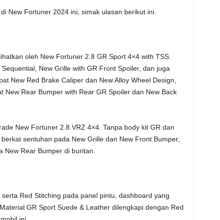
di New Fortuner 2024 ini, simak ulasan berikut ini.
lihatkan oleh New Fortuner 2.8 GR Sport 4×4 with TSS.
Sequential, New Grille with GR Front Spoiler, dan juga
pat New Red Brake Caliper dan New Alloy Wheel Design,
at New Rear Bumper with Rear GR Spoiler dan New Back
rade New Fortuner 2.8 VRZ 4×4. Tanpa body kit GR dan
 berkat sentuhan pada New Grille dan New Front Bumper,
ta New Rear Bumper di buritan.
serta Red Stitching pada panel pintu, dashboard yang
r Material GR Sport Suede & Leather dilengkapi dengan Red
obil ini.