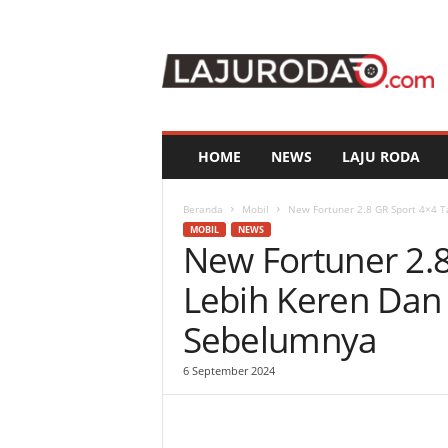
l
a
j
u
r
o
d
HOME
NEWS
LAJU RODA
a
.
c
Beranda
Mobil
New Fortuner 2.8 GR Sport 4×4 Ta
o
MOBIL
NEWS
New Fortuner 2.8
m
Lebih Keren Dan
Sebelumnya
6 September 2024