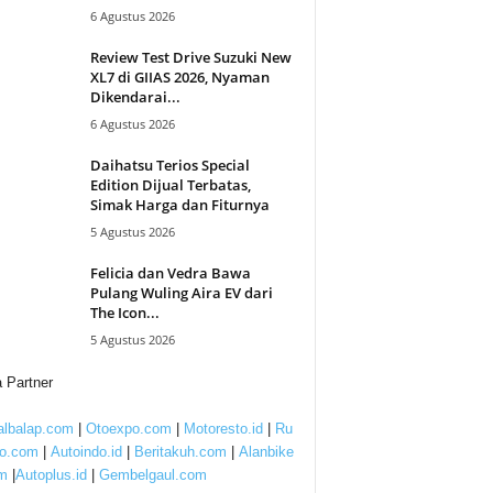
6 Agustus 2026
Review Test Drive Suzuki New
XL7 di GIIAS 2026, Nyaman
Dikendarai...
6 Agustus 2026
Daihatsu Terios Special
Edition Dijual Terbatas,
Simak Harga dan Fiturnya
5 Agustus 2026
Felicia dan Vedra Bawa
Pulang Wuling Aira EV dari
The Icon...
5 Agustus 2026
 Partner
lbalap.com
|
Otoexpo.com
|
Motoresto.id
|
Ru
to.com
|
Autoindo.id
|
Beritakuh.com
|
Alanbike
m
|
Autoplus.id
|
Gembelgaul.com