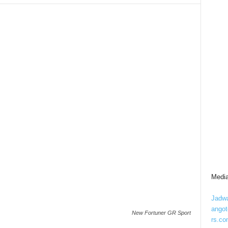
Media
Jadwa
ango
New Fortuner GR Sport
rs.co