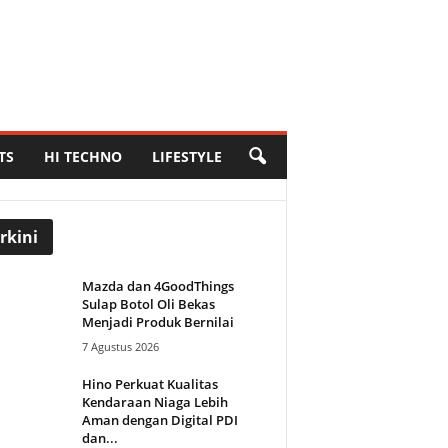
TS
HI TECHNO
LIFESTYLE
rkini
Mazda dan 4GoodThings
Sulap Botol Oli Bekas
Menjadi Produk Bernilai
7 Agustus 2026
Hino Perkuat Kualitas
Kendaraan Niaga Lebih
Aman dengan Digital PDI
dan...