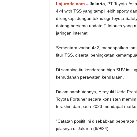
Lajuroda.com
– Jakarta
, PT Toyota-Ast
4×4 with TSS yang tampil lebih sporty da
dilengkapi dengan teknologi Toyota Saf
datang bersama update T Intouch yang m
jaringan internet.
Sementara varian 4×2, mendapatkan tam
fitur TSS, disertai peningkatan kemamp
Di samping itu kendaraan high SUV ini j
kemudahan perawatan kendaraan.
Dalam sambutannya, Hiroyuki Ueda Presi
Toyota Fortuner secara konsisten memim
terakhir, dan pada 2023 mendapat market
“Catatan positif ini disebabkan beberapa h
jelasnya di Jakarta (6/9/24).