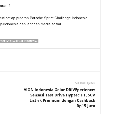
taran 4
i setiap putaran Porsche Sprint Challenge Indonesia
eIndonesia dan jaringan media sosial
.
 SPRINT CHALLENGE INDONESIA
Artikulli tjetër
AION Indonesia Gelar DRIVEperience:
Sensasi Test Drive Hyptec HT, SUV
Listrik Premium dengan Cashback
Rp15 Juta