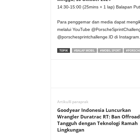
14:30-15:00 (25mins + 1 lap) Balapan Pu
Para penggemar dan media dapat mengikut
melalui YouTube @PorscheSprintChalleng
@porschesprintchallenge.ID di Instagram
TOPIK
#BALAP MOBIL
#MOBIL SPORT
#PORSCHE
Artikulli paraprak
Goodyear Indonesia Luncurkan
Wrangler Duratrac RT: Ban Offroad
Tangguh dengan Teknologi Ramah
Lingkungan