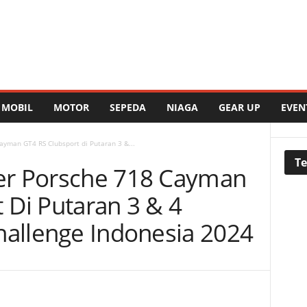
MOBIL
MOTOR
SEPEDA
NIAGA
GEAR UP
EVEN
ayman GT4 RS Clubsport di Putaran 3 &...
Te
er Porsche 718 Cayman
 Di Putaran 3 & 4
hallenge Indonesia 2024