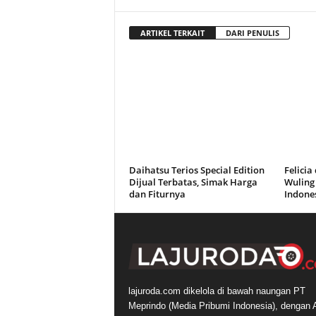
ARTIKEL TERKAIT
DARI PENULIS
Daihatsu Terios Special Edition
Felici
Dijual Terbatas, Simak Harga
Wuling 
dan Fiturnya
Indone
lajuroda.com dikelola di bawah naungan PT
Meprindo (Media Pribumi Indonesia), dengan 