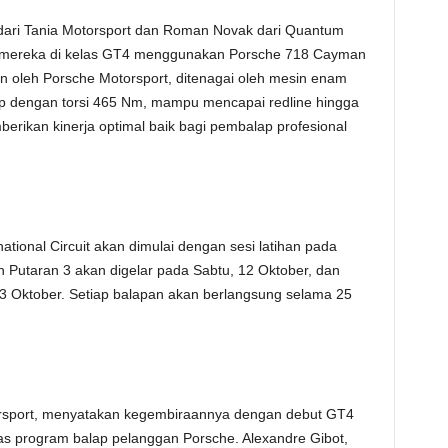
 dari Tania Motorsport dan Roman Novak dari Quantum
t mereka di kelas GT4 menggunakan Porsche 718 Cayman
n oleh Porsche Motorsport, ditenagai oleh mesin enam
0 hp dengan torsi 465 Nm, mampu mencapai redline hingga
berikan kinerja optimal baik bagi pembalap profesional
ational Circuit akan dimulai dengan sesi latihan pada
an Putaran 3 akan digelar pada Sabtu, 12 Oktober, dan
3 Oktober. Setiap balapan akan berlangsung selama 25
rsport, menyatakan kegembiraannya dengan debut GT4
as program balap pelanggan Porsche. Alexandre Gibot,