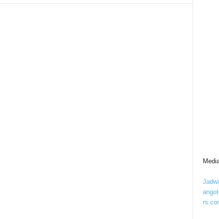
Media
Jadwa
ango
rs.co