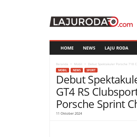
l
a
j
u
r
o
d
HOME
NEWS
LAJU RODA
a
.
c
Beranda
Mobil
Debut Spektakuler Porsche 718 C
o
MOBIL
NEWS
SPORT
Debut Spektakul
m
GT4 RS Clubsport
Porsche Sprint C
11 Oktober 2024