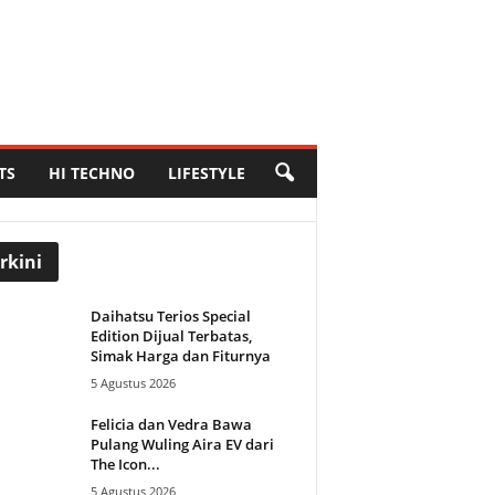
TS
HI TECHNO
LIFESTYLE
rkini
Daihatsu Terios Special
Edition Dijual Terbatas,
Simak Harga dan Fiturnya
5 Agustus 2026
Felicia dan Vedra Bawa
Pulang Wuling Aira EV dari
The Icon...
5 Agustus 2026