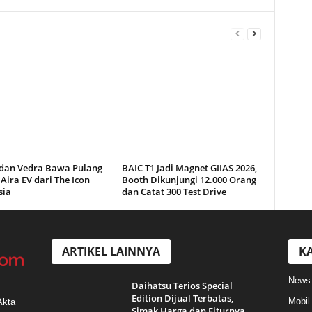
a dan Vedra Bawa Pulang
BAIC T1 Jadi Magnet GIIAS 2026,
Aira EV dari The Icon
Booth Dikunjungi 12.000 Orang
sia
dan Catat 300 Test Drive
ARTIKEL LAINNYA
KA
News
Daihatsu Terios Special
Edition Dijual Terbatas,
Mobil
Akta
Simak Harga dan Fiturnya