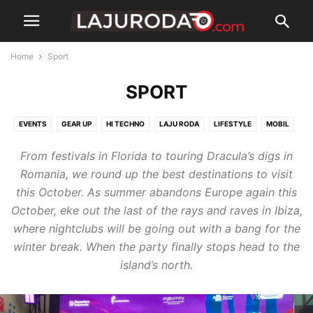
Home
Sport
SPORT
EVENTS
GEAR UP
HI TECHNO
LAJU RODA
LIFESTYLE
MOBIL
MOTOR
NEWS
NIAGA
SEPEDA
SPORT
From festivals in Florida to touring Dracula’s digs in
Romania, we round up the best destinations to visit
this October. As summer abandons Europe again this
October, eke out the last of the rays and raves in Ibiza,
where nightclubs will be going out with a bang for the
winter break. When the party finally stops head to the
island’s north.