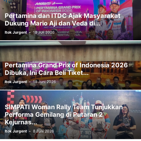
Pertamina dan ITDC Ajak Masyarakat
Dukung Mario Aji dan Veda di...
Itok Jurgent
-
18 Juli 2026
Pertamina Grand Prix of Indonesia 2026
Dibuka, Ini Cara Beli Tiket...
Itok Jurgent
-
18 Juni 2026
SIMPATI Woman Rally Team Tunjukkan
Performa Gemilang di Putaran 2
Kejurnas...
Itok Jurgent
-
8 Juni 2026