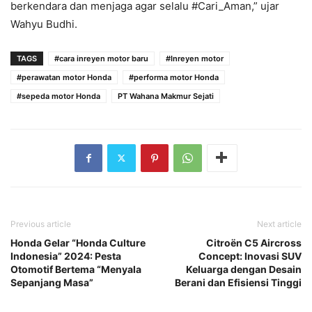
berkendara dan menjaga agar selalu #Cari_Aman,” ujar
Wahyu Budhi.
TAGS
#cara inreyen motor baru
#Inreyen motor
#perawatan motor Honda
#performa motor Honda
#sepeda motor Honda
PT Wahana Makmur Sejati
Previous article
Next article
Honda Gelar “Honda Culture
Citroën C5 Aircross
Indonesia” 2024: Pesta
Concept: Inovasi SUV
Otomotif Bertema “Menyala
Keluarga dengan Desain
Sepanjang Masa”
Berani dan Efisiensi Tinggi