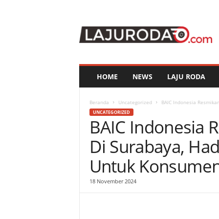
l
a
j
u
r
o
d
HOME
NEWS
LAJU RODA
a
.
c
Beranda
Uncategorized
BAIC Indonesia Resmika
o
UNCATEGORIZED
BAIC Indonesia R
m
Di Surabaya, Ha
Untuk Konsume
18 November 2024