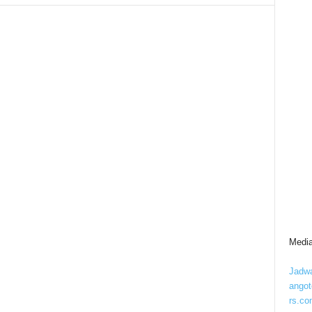
Media
Jadwa
ango
rs.co