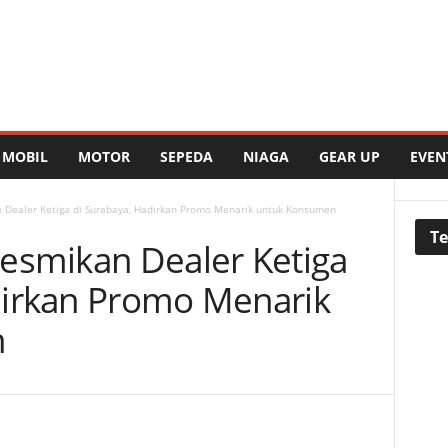
MOBIL
MOTOR
SEPEDA
NIAGA
GEAR UP
EVEN
n Dealer Ketiga di Surabaya, Hadirkan Promo Menarik untuk Konsumen
Te
esmikan Dealer Ketiga
dirkan Promo Menarik
n