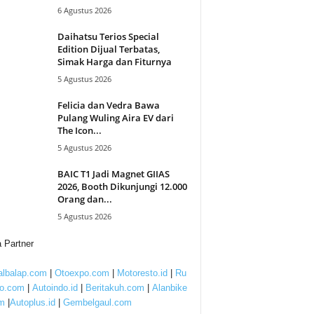
6 Agustus 2026
Daihatsu Terios Special
Edition Dijual Terbatas,
Simak Harga dan Fiturnya
5 Agustus 2026
Felicia dan Vedra Bawa
Pulang Wuling Aira EV dari
The Icon...
5 Agustus 2026
BAIC T1 Jadi Magnet GIIAS
2026, Booth Dikunjungi 12.000
Orang dan...
5 Agustus 2026
 Partner
lbalap.com
|
Otoexpo.com
|
Motoresto.id
|
Ru
to.com
|
Autoindo.id
|
Beritakuh.com
|
Alanbike
m
|
Autoplus.id
|
Gembelgaul.com