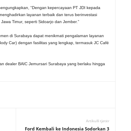
, mengungkapkan, “Dengan kepercayaan PT JDI kepada
nghadirkan layanan terbaik dan terus berinvestasi
Jawa Timur, seperti Sidoarjo dan Jember.”
umen di Surabaya dapat menikmati pengalaman layanan
 Body Car) dengan fasilitas yang lengkap, termasuk JC Café
n dealer BAIC Jemursari Surabaya yang berlaku hingga
Artikulli tjetër
Ford Kembali ke Indonesia Sodorkan 3