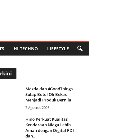
TS
HI TECHNO
LIFESTYLE
rkini
Mazda dan 4GoodThings
Sulap Botol Oli Bekas
Menjadi Produk Bernilai
7 Agustus 2026
Hino Perkuat Kualitas
Kendaraan Niaga Lebih
Aman dengan Digital PDI
dan...