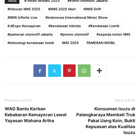
TAGS
# mobil terbaru 2025
#event otomotif Jakarta
#hiburan IIMS 2025
#IIMS 2025 tiket
#IIMS Drift
#IIMS Infinite Live
#Indonesia International Motor Show
#JIExpo Kemayoran
#kendaraan hibrida
#Kendaraan Listrik
#pameran otomotif Jakarta
#promo otomotif
#sepeda motor IIMS
#teknologi kendaraan listrik
IIMS 2025
PAMERAN MOBIL
Previous article
Next article
WAG Bantu Korban
Konsumen Isuzu di
Kebakaran Kemayoran Lewat
Palangkaraya Membeli Truk
Yayasan Wahana Artha
Pakai Uang Koin, Bukti
Kepuasan atas Kualitas
Isuzu