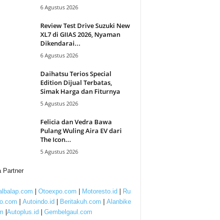
6 Agustus 2026
Review Test Drive Suzuki New
XL7 di GIIAS 2026, Nyaman
Dikendarai...
6 Agustus 2026
Daihatsu Terios Special
Edition Dijual Terbatas,
Simak Harga dan Fiturnya
5 Agustus 2026
Felicia dan Vedra Bawa
Pulang Wuling Aira EV dari
The Icon...
5 Agustus 2026
 Partner
lbalap.com
|
Otoexpo.com
|
Motoresto.id
|
Ru
to.com
|
Autoindo.id
|
Beritakuh.com
|
Alanbike
m
|
Autoplus.id
|
Gembelgaul.com