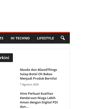
TS
HI TECHNO
LIFESTYLE
rkini
Mazda dan 4GoodThings
Sulap Botol Oli Bekas
Menjadi Produk Bernilai
7 Agustus 2026
Hino Perkuat Kualitas
Kendaraan Niaga Lebih
Aman dengan Digital PDI
dan...