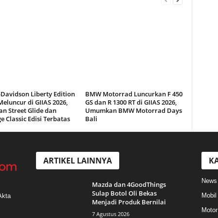
Davidson Liberty Edition
BMW Motorrad Luncurkan F 450
eluncur di GIIAS 2026,
GS dan R 1300 RT di GIIAS 2026,
n Street Glide dan
Umumkan BMW Motorrad Days
e Classic Edisi Terbatas
Bali
ARTIKEL LAINNYA
KA
News
Mazda dan 4GoodThings
Sulap Botol Oli Bekas
Mobil
Akta
Menjadi Produk Bernilai
Motor
7 Agustus 2026