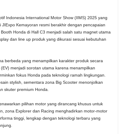
if Indonesia International Motor Show (IIMS) 2025 yang
i JIExpo Kemayoran resmi berakhir dengan pencapaian
i, Booth Honda di Hall C3 menjadi salah satu magnet utama
play dan line up produk yang dikurasi sesuai kebutuhan
na berbeda yang menampilkan karakter produk secara
le (EV) menjadi sorotan utama karena menampilkan
cerminkan fokus Honda pada teknologi ramah lingkungan.
ain stylish, sementara zona Big Scooter menonjolkan
an skuter premium Honda.
nawarkan pilihan motor yang dirancang khusus untuk
lain, zona Explorer dan Racing menghadirkan motor-motor
orma tinggi, lengkap dengan teknologi terbaru yang
njung.