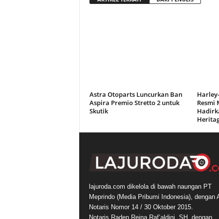
Astra Otoparts Luncurkan Ban
Harley-
Aspira Premio Stretto 2 untuk
Resmi M
Skutik
Hadirka
Heritag
lajuroda.com dikelola di bawah naungan PT
Meprindo (Media Pribumi Indonesia), dengan 
Notaris Nomor 14 / 30 Oktober 2015.
Notaris Raden Reina Raf’aldini, SH, dengan