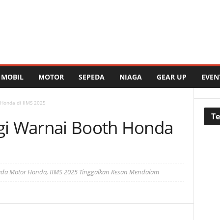
MOBIL
MOTOR
SEPEDA
NIAGA
GEAR UP
EVEN
 Honda di IIMS 2025
Te
gi Warnai Booth Honda
peda Motor Honda, IIMS 2025 Tinggalkan Kesan Mendalam