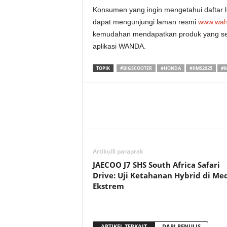
Konsumen yang ingin mengetahui daftar 
dapat mengunjungi laman resmi
www.wah
kemudahan mendapatkan produk yang se
aplikasi WANDA.
TOPIK
#BIGSCOOTER
#HONDA
#IIMS2025
#M
Artikulli paraprak
JAECOO J7 SHS South Africa Safari
Drive: Uji Ketahanan Hybrid di Me
Ekstrem
ARTIKEL TERKAIT
DARI PENULIS