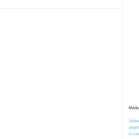
Media
Jadwa
ango
rs.co