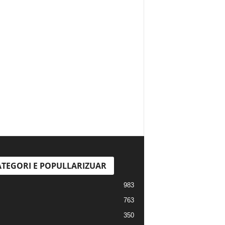
TEGORI E POPULLARIZUAR
983
763
350