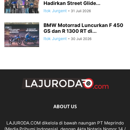
Hadirkan Street Glide...
Itok Jurgent
-
31 Juli 2026
BMW Motorrad Luncurkan F 450
GS dan R 1300 RT di...
Itok Jurgent
-
30 Juli 2026
ABOUT US
LAJURODA.COM dikelola di bawah naungan PT Meprindo
(Media Pribumi Indonesia), dengan Akta Notaris Nomor 14 /