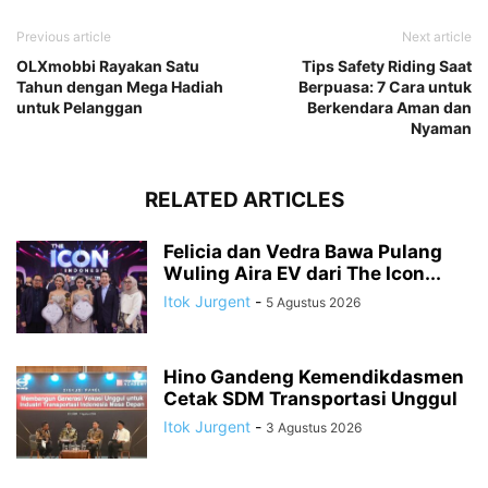
Previous article
Next article
OLXmobbi Rayakan Satu
Tips Safety Riding Saat
Tahun dengan Mega Hadiah
Berpuasa: 7 Cara untuk
untuk Pelanggan
Berkendara Aman dan
Nyaman
RELATED ARTICLES
Felicia dan Vedra Bawa Pulang
Wuling Aira EV dari The Icon...
Itok Jurgent
-
5 Agustus 2026
Hino Gandeng Kemendikdasmen
Cetak SDM Transportasi Unggul
Itok Jurgent
-
3 Agustus 2026