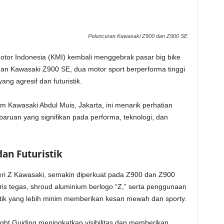
Peluncuran Kawasaki Z900 dan Z900 SE
tor Indonesia (KMI) kembali menggebrak pasar big bike
dan Kawasaki Z900 SE, dua motor sport berperforma tinggi
g agresif dan futuristik.
 Kawasaki Abdul Muis, Jakarta, ini menarik perhatian
aruan yang signifikan pada performa, teknologi, dan
an Futuristik
eri Z Kawasaki, semakin diperkuat pada Z900 dan Z900
is tegas, shroud aluminium berlogo “Z,” serta penggunaan
ik yang lebih minim memberikan kesan mewah dan sporty.
ht Guiding meningkatkan visibilitas dan memberikan