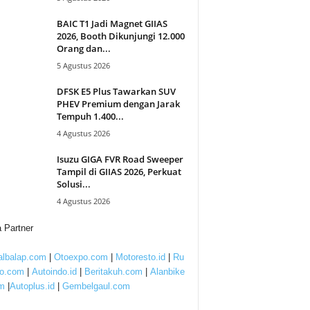
BAIC T1 Jadi Magnet GIIAS
2026, Booth Dikunjungi 12.000
Orang dan...
5 Agustus 2026
DFSK E5 Plus Tawarkan SUV
PHEV Premium dengan Jarak
Tempuh 1.400...
4 Agustus 2026
Isuzu GIGA FVR Road Sweeper
Tampil di GIIAS 2026, Perkuat
Solusi...
4 Agustus 2026
 Partner
lbalap.com
|
Otoexpo.com
|
Motoresto.id
|
Ru
to.com
|
Autoindo.id
|
Beritakuh.com
|
Alanbike
m
|
Autoplus.id
|
Gembelgaul.com