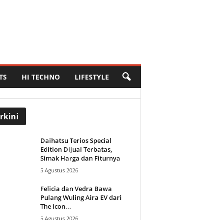
TS
HI TECHNO
LIFESTYLE
rkini
Daihatsu Terios Special
Edition Dijual Terbatas,
Simak Harga dan Fiturnya
5 Agustus 2026
Felicia dan Vedra Bawa
Pulang Wuling Aira EV dari
The Icon...
5 Agustus 2026