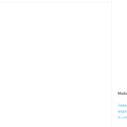
Media
Jadwa
ango
rs.co