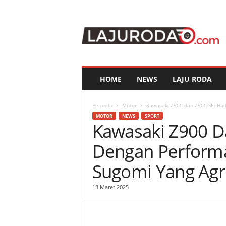
l
a
j
u
r
o
d
HOME
NEWS
LAJU RODA
a
.
c
Beranda
Motor
Kawasaki Z900 dan Z900 SE: Hadi
o
MOTOR
NEWS
SPORT
Kawasaki Z900 D
m
Dengan Performa
Sugomi Yang Agr
13 Maret 2025