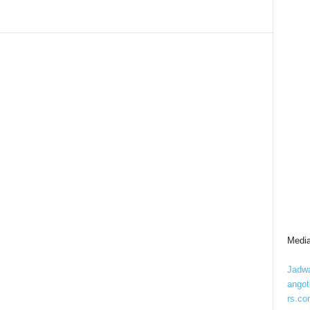
Media
Jadwa
ango
rs.co