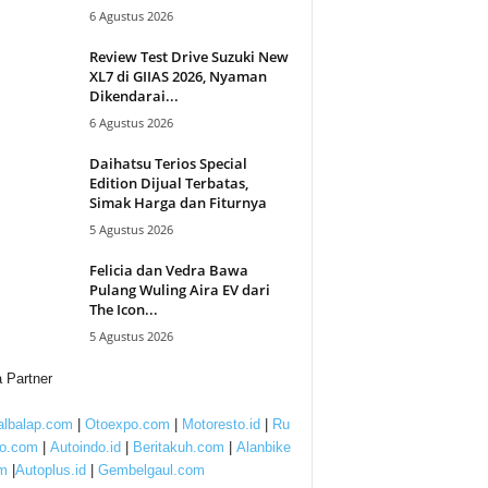
6 Agustus 2026
Review Test Drive Suzuki New
XL7 di GIIAS 2026, Nyaman
Dikendarai...
6 Agustus 2026
Daihatsu Terios Special
Edition Dijual Terbatas,
Simak Harga dan Fiturnya
5 Agustus 2026
Felicia dan Vedra Bawa
Pulang Wuling Aira EV dari
The Icon...
5 Agustus 2026
 Partner
lbalap.com
|
Otoexpo.com
|
Motoresto.id
|
Ru
to.com
|
Autoindo.id
|
Beritakuh.com
|
Alanbike
m
|
Autoplus.id
|
Gembelgaul.com