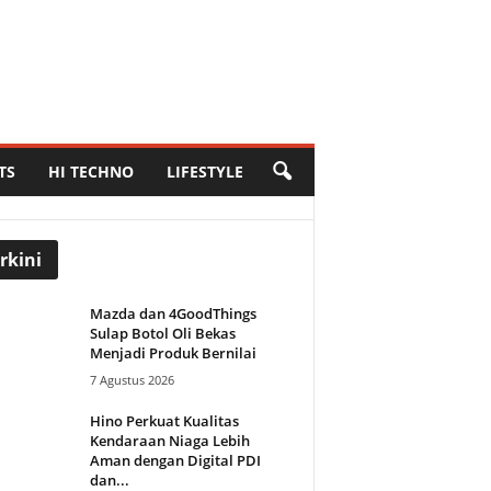
TS
HI TECHNO
LIFESTYLE
rkini
Mazda dan 4GoodThings
Sulap Botol Oli Bekas
Menjadi Produk Bernilai
7 Agustus 2026
Hino Perkuat Kualitas
Kendaraan Niaga Lebih
Aman dengan Digital PDI
dan...