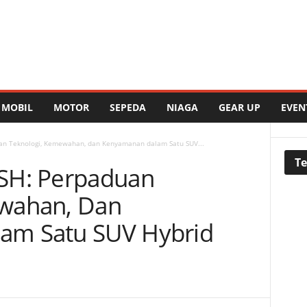
MOBIL
MOTOR
SEPEDA
NIAGA
GEAR UP
EVEN
an Teknologi, Kemewahan, dan Kenyamanan dalam Satu SUV...
Te
SH: Perpaduan
wahan, Dan
am Satu SUV Hybrid