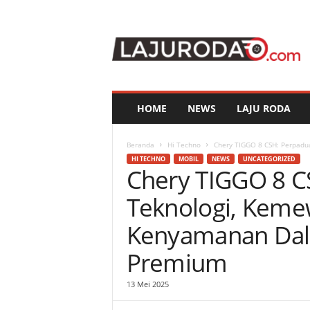
l
a
j
u
r
o
d
HOME
NEWS
LAJU RODA
a
.
c
Beranda
Hi Techno
Chery TIGGO 8 CSH: Perpadu
o
HI TECHNO
MOBIL
NEWS
UNCATEGORIZED
Chery TIGGO 8 C
m
Teknologi, Keme
Kenyamanan Dal
Premium
13 Mei 2025