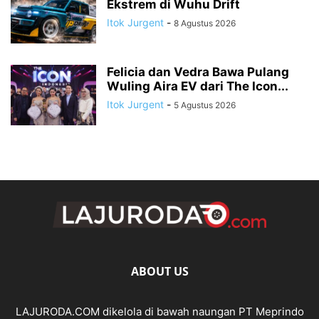
Ekstrem di Wuhu Drift
Itok Jurgent
-
8 Agustus 2026
Felicia dan Vedra Bawa Pulang
Wuling Aira EV dari The Icon...
Itok Jurgent
-
5 Agustus 2026
ABOUT US
LAJURODA.COM dikelola di bawah naungan PT Meprindo