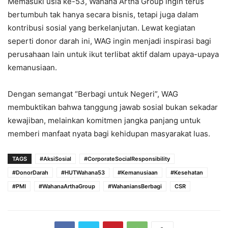
Memasuki usia ke-53, Wahana Artha Group ingin terus
bertumbuh tak hanya secara bisnis, tetapi juga dalam
kontribusi sosial yang berkelanjutan. Lewat kegiatan
seperti donor darah ini, WAG ingin menjadi inspirasi bagi
perusahaan lain untuk ikut terlibat aktif dalam upaya-upaya
kemanusiaan.
Dengan semangat “Berbagi untuk Negeri”, WAG
membuktikan bahwa tanggung jawab sosial bukan sekadar
kewajiban, melainkan komitmen jangka panjang untuk
memberi manfaat nyata bagi kehidupan masyarakat luas.
TAGS
#AksiSosial
#CorporateSocialResponsibility
#DonorDarah
#HUTWahana53
#Kemanusiaan
#Kesehatan
#PMI
#WahanaArthaGroup
#WahaniansBerbagi
CSR