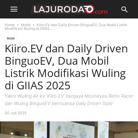
Home
Mobil
Kiiro.EV dan Daily Driven BinguoEV, Dua Mobil Listrik
Modifikasi Wuling di GIIAS...
Mobil
Kiiro.EV dan Daily Driven
BinguoEV, Dua Mobil
Listrik Modifikasi Wuling
di GIIAS 2025
Yakni Wuling Air ev ‘Kiiro EV’ bergaya Mooneyes Retro Racer
dan Wuling BinguoEV bernuansa Daily Driven Style
30 Juli 2025