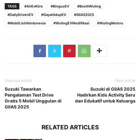
TAGS
#AirEvKiiro
#BinguoEV
#BoothWuling
#DailyDrivenEV
#GayaHidupEV
#GIIAS2025
#MobilListrikIndonesia
#WulingEVModifikasi
#WulingMotors
Previous article
Next article
Suzuki Tawarkan
Suzuki di GIIAS 2025
Pengalaman Test Drive
Hadirkan Kids Activity Seru
Gratis 5 Mobil Unggulan di
dan Edukatif untuk Keluarga
GIIAS 2025
RELATED ARTICLES