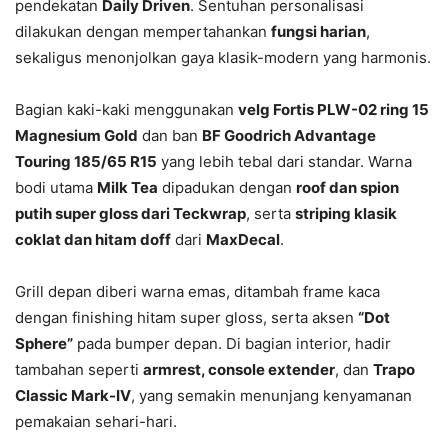
pendekatan
Daily Driven
. Sentuhan personalisasi
dilakukan dengan mempertahankan
fungsi harian
,
sekaligus menonjolkan gaya klasik-modern yang harmonis.
Bagian kaki-kaki menggunakan
velg Fortis PLW-02 ring 15
Magnesium Gold
dan ban
BF Goodrich Advantage
Touring 185/65 R15
yang lebih tebal dari standar. Warna
bodi utama
Milk Tea
dipadukan dengan
roof dan spion
putih super gloss dari Teckwrap
, serta
striping klasik
coklat dan hitam doff
dari
MaxDecal
.
Grill depan diberi warna emas, ditambah frame kaca
dengan finishing hitam super gloss, serta aksen
“Dot
Sphere”
pada bumper depan. Di bagian interior, hadir
tambahan seperti
armrest, console extender
, dan
Trapo
Classic Mark-IV
, yang semakin menunjang kenyamanan
pemakaian sehari-hari.