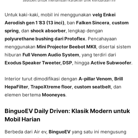
seatbelt untuk menambah karakter unik kendaraan ini
Untuk kaki-kaki, mobil ini menggunakan
velg Enkei
Aerodish gen 1 ’83 (13 inci)
, ban
Falken Sincera
,
custom
spring
, dan
shock absorber
, lengkap dengan
polyurethane bushing dari Protoflex
. Pencahayaan
menggunakan
Mini Projector Beebot MKII
, disertai sistem
hiburan
Full Venom Audio System
, yang terdiri dari
Exodus Speaker Tweeter, DSP
, hingga
Active Subwoofer
.
Interior turut dimodifikasi dengan
A-pillar Venom
,
Brill
HepaFilter
,
TrapoXtreme floor
,
custom seatbelt
, dan
elemen bertema
Mooneyes
.
BinguoEV Daily Driven: Klasik Modern untuk
Mobil Harian
Berbeda dari Air ev,
BinguoEV
yang satu ini mengusung