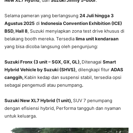
New XL7 Hybrid
, dan
Suzuki Jimny 5-door
.
Selama pameran yang berlangsung
24 Juli hingga 3
Agustus 2025
di
Indonesia Convention Exhibition (ICE)
BSD, Hall 8
, Suzuki menyiapkan zona test drive khusus di
belakang booth mereka. Tersedia
lima unit kendaraan
yang bisa dicoba langsung oleh pengunjung:
Suzuki Fronx (3 unit – SGX, GX, GL),
Ditenagai
Smart
Hybrid Vehicle by Suzuki (SHVS),
dilengkapi fitur
ADAS
canggih,
Kabin kedap dan suspensi stabil, tersedia opsi
sebagai pengemudi atau penumpang
.
Suzuki New XL7 Hybrid (1 unit),
SUV 7 penumpang
dengan efisiensi hybrid, Performa tangguh dan nyaman
untuk keluarga.