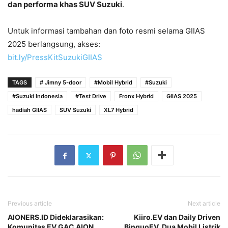
dan performa khas SUV Suzuki
.
Untuk informasi tambahan dan foto resmi selama GIIAS
2025 berlangsung, akses:
bit.ly/PressKitSuzukiGIIAS
TAGS
# Jimny 5-door
#Mobil Hybrid
#Suzuki
#Suzuki Indonesia
#Test Drive
Fronx Hybrid
GIIAS 2025
hadiah GIIAS
SUV Suzuki
XL7 Hybrid
Previous article
Next article
AIONERS.ID Dideklarasikan:
Kiiro.EV dan Daily Driven
Komunitas EV GAC AION
BinguoEV, Dua Mobil Listrik