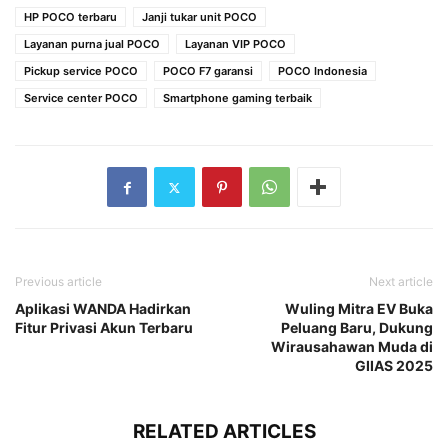
HP POCO terbaru
Janji tukar unit POCO
Layanan purna jual POCO
Layanan VIP POCO
Pickup service POCO
POCO F7 garansi
POCO Indonesia
Service center POCO
Smartphone gaming terbaik
Previous article
Next article
Aplikasi WANDA Hadirkan
Wuling Mitra EV Buka
Fitur Privasi Akun Terbaru
Peluang Baru, Dukung
Wirausahawan Muda di
GIIAS 2025
RELATED ARTICLES