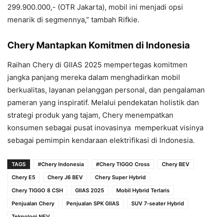
299.900.000,- (OTR Jakarta), mobil ini menjadi opsi
menarik di segmennya,” tambah Rifkie.
Chery Mantapkan Komitmen di Indonesia
Raihan Chery di GIIAS 2025 mempertegas komitmen
jangka panjang mereka dalam menghadirkan mobil
berkualitas, layanan pelanggan personal, dan pengalaman
pameran yang inspiratif. Melalui pendekatan holistik dan
strategi produk yang tajam, Chery menempatkan
konsumen sebagai pusat inovasinya memperkuat visinya
sebagai pemimpin kendaraan elektrifikasi di Indonesia.
TAGS
#Chery Indonesia
#Chery TIGGO Cross
Chery BEV
Chery E5
Chery J6 BEV
Chery Super Hybrid
Chery TIGGO 8 CSH
GIIAS 2025
Mobil Hybrid Terlaris
Penjualan Chery
Penjualan SPK GIIAS
SUV 7-seater Hybrid
Teknologi NEV