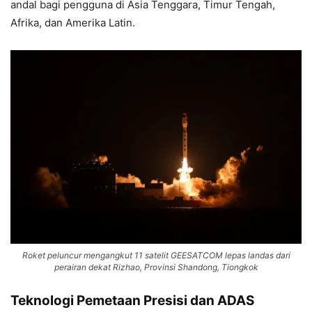
andal bagi pengguna di Asia Tenggara, Timur Tengah,
Afrika, dan Amerika Latin.
Roket peluncur mengangkut 11 satelit GEESATCOM lepas landas dari
perairan dekat Rizhao, Provinsi Shandong, Tiongkok
Teknologi Pemetaan Presisi dan ADAS