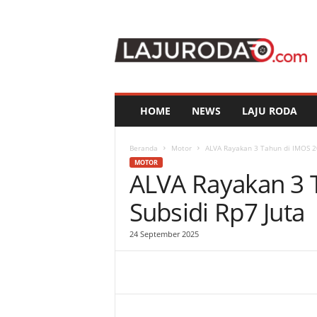
l
a
j
u
r
o
d
HOME
NEWS
LAJU RODA
a
.
c
Beranda
Motor
ALVA Rayakan 3 Tahun di IMOS 20
o
MOTOR
ALVA Rayakan 3 
m
Subsidi Rp7 Juta
24 September 2025