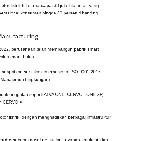
tor listrik telah mencapai 33 juta kilometer, yang
perasional konsumen hingga 80 persen dibanding
Manufacturing
022, perusahaan telah membangun pabrik smart
waktu enam bulan.
mendapatkan sertifikasi internasional ISO 9001:2015
(Manajemen Lingkungan).
i produk unggulan seperti ALVA ONE, CERVO, ONE XP,
n CERVO X.
tor listrik, dengan menghadirkan berbagai infrastruktur
tudio
sebagai pusat penjualan, layanan, edukasi, dan