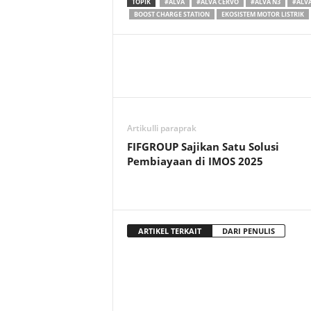
TOPIK
#ALVA
#ALVA CERVO
#ALVA N3
#ALVA
BOOST CHARGE STATION
EKOSISTEM MOTOR LISTRIK
Artikulli paraprak
FIFGROUP Sajikan Satu Solusi
Pembiayaan di IMOS 2025
ARTIKEL TERKAIT
DARI PENULIS