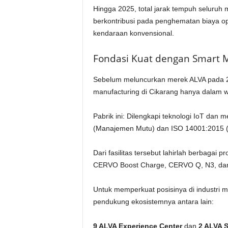
Hingga 2025, total jarak tempuh seluruh mo
berkontribusi pada penghematan biaya o
kendaraan konvensional.
Fondasi Kuat dengan Smart 
Sebelum meluncurkan merek ALVA pada 2
manufacturing di Cikarang hanya dalam 
Pabrik ini: Dilengkapi teknologi IoT dan 
(Manajemen Mutu) dan ISO 14001:2015 
Dari fasilitas tersebut lahirlah berbaga
CERVO Boost Charge, CERVO Q, N3, da
Untuk memperkuat posisinya di industri mo
pendukung ekosistemnya antara lain:
9 ALVA Experience Center
dan
2 ALVA S