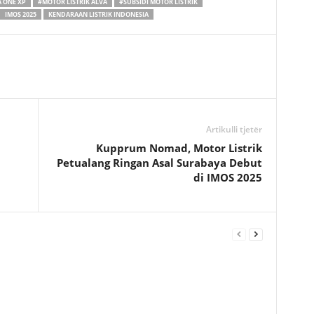
 ONE XP
#MOTOR LISTRIK ALVA
#SUBSIDI MOTOR LISTRIK
IMOS 2025
KENDARAAN LISTRIK INDONESIA
Artikulli tjetër
Kupprum Nomad, Motor Listrik
Petualang Ringan Asal Surabaya Debut
di IMOS 2025