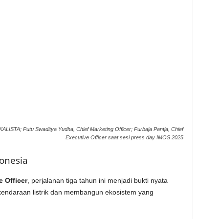
r KALISTA; Putu Swaditya Yudha, Chief Marketing Officer; Purbaja Pantja, Chief
Executive Officer saat sesi press day IMOS 2025
donesia
e Officer
, perjalanan tiga tahun ini menjadi bukti nyata
 kendaraan listrik dan membangun ekosistem yang