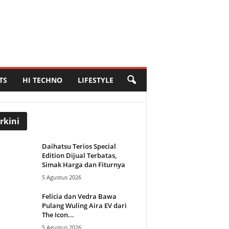
TS
HI TECHNO
LIFESTYLE
rkini
Daihatsu Terios Special
Edition Dijual Terbatas,
Simak Harga dan Fiturnya
5 Agustus 2026
Felicia dan Vedra Bawa
Pulang Wuling Aira EV dari
The Icon...
5 Agustus 2026