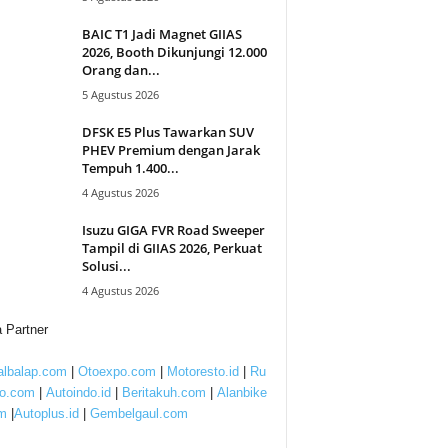
BAIC T1 Jadi Magnet GIIAS
2026, Booth Dikunjungi 12.000
Orang dan...
5 Agustus 2026
DFSK E5 Plus Tawarkan SUV
PHEV Premium dengan Jarak
Tempuh 1.400...
4 Agustus 2026
Isuzu GIGA FVR Road Sweeper
Tampil di GIIAS 2026, Perkuat
Solusi...
4 Agustus 2026
 Partner
lbalap.com
|
Otoexpo.com
|
Motoresto.id
|
Ru
to.com
|
Autoindo.id
|
Beritakuh.com
|
Alanbike
m
|
Autoplus.id
|
Gembelgaul.com