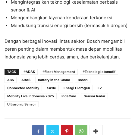
Mengintegrasikan teknologi keselamatan berbasis
sensor & AI
Mengembangkan layanan kendaraan terkoneksi
Mendukung transisi energi bersih (termasuk hidrogen)
Dengan berbagai inovasi lintas sektor, Bosch mengambil
peran penting dalam membentuk masa depan mobilitas
Indonesia yang lebih cerdas, aman, dan berkelanjutan.
TAGS
#ADAS
#Fleet Management
#Teknologi otomotif
ABS
ARAS
Battery in the Cloud
Bosch
Connected Mobility
eAxle
Energi Hidrogen
Ev
Mobility Live Indonesia 2025
RideCare
Sensor Radar
Ultrasonic Sensor