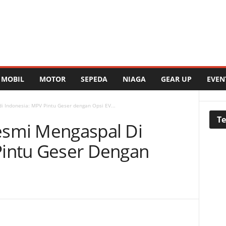
MOBIL
MOTOR
SEPEDA
NIAGA
GEAR UP
EVEN
i Indonesia: MPV Pintu Geser dengan Opsi EV...
Te
esmi Mengaspal Di
Pintu Geser Dengan