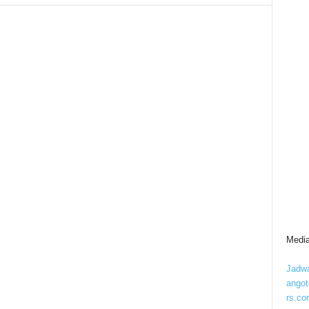
Media
Jadwa
ango
rs.co