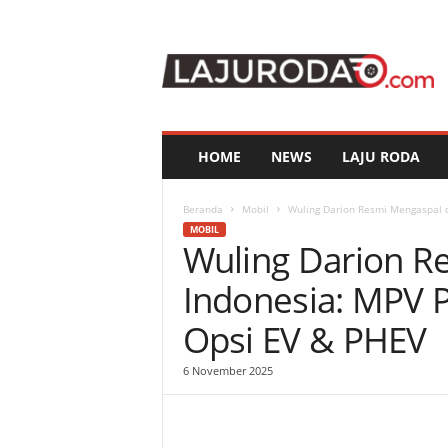
l
a
j
u
r
o
d
HOME
NEWS
LAJU RODA
a
.
c
Beranda
Mobil
Wuling Darion Resmi Mengaspal d
o
MOBIL
Wuling Darion R
m
Indonesia: MPV 
Opsi EV & PHEV
6 November 2025