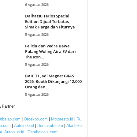
6 Agustus 2026
Daihatsu Terios Special
Edition Dijual Terbatas,
Simak Harga dan Fiturnya
5 Agustus 2026
Felicia dan Vedra Bawa
Pulang Wuling Aira EV dari
The Icon...
5 Agustus 2026
BAIC T1 Jadi Magnet GIIAS
2026, Booth Dikunjungi 12.000
Orang dan...
5 Agustus 2026
 Partner
lbalap.com
|
Otoexpo.com
|
Motoresto.id
|
Ru
to.com
|
Autoindo.id
|
Beritakuh.com
|
Alanbike
m
|
Autoplus.id
|
Gembelgaul.com