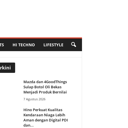
TS
HI TECHNO
LIFESTYLE
rkini
Mazda dan 4GoodThings
Sulap Botol Oli Bekas
Menjadi Produk Bernilai
7 Agustus 2026
Hino Perkuat Kualitas
Kendaraan Niaga Lebih
Aman dengan Digital PDI
dan...