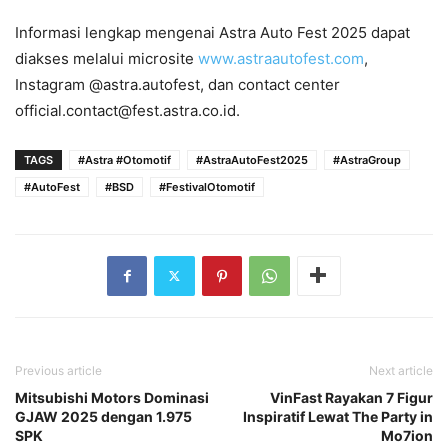
Informasi lengkap mengenai Astra Auto Fest 2025 dapat
diakses melalui microsite
www.astraautofest.com
,
Instagram @astra.autofest, dan contact center
official.contact@fest.astra.co.id.
TAGS
#Astra #Otomotif
#AstraAutoFest2025
#AstraGroup
#AutoFest
#BSD
#FestivalOtomotif
Previous article
Next article
Mitsubishi Motors Dominasi
VinFast Rayakan 7 Figur
GJAW 2025 dengan 1.975
Inspiratif Lewat The Party in
SPK
Mo7ion