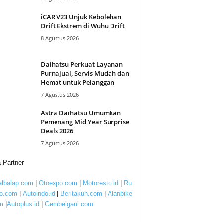
iCAR V23 Unjuk Kebolehan
Drift Ekstrem di Wuhu Drift
8 Agustus 2026
Daihatsu Perkuat Layanan
Purnajual, Servis Mudah dan
Hemat untuk Pelanggan
7 Agustus 2026
Astra Daihatsu Umumkan
Pemenang Mid Year Surprise
Deals 2026
7 Agustus 2026
 Partner
lbalap.com
|
Otoexpo.com
|
Motoresto.id
|
Ru
to.com
|
Autoindo.id
|
Beritakuh.com
|
Alanbike
m
|
Autoplus.id
|
Gembelgaul.com