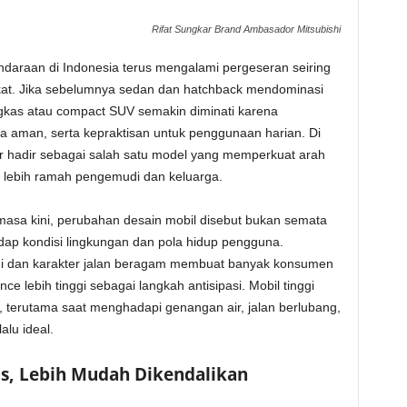
Rifat Sungkar Brand Ambasador Mitsubishi
daraan di Indonesia terus mengalami pergeseran seiring
at. Jika sebelumnya sedan dan hatchback mendominasi
ngkas atau compact SUV semakin diminati karena
sa aman, serta kepraktisan untuk penggunaan harian. Di
tor hadir sebagai salah satu model yang memperkuat arah
lebih ramah pengemudi dan keluarga.
asa kini, perubahan desain mobil disebut bukan semata
adap kondisi lingkungan dan pola hidup pengguna.
ggi dan karakter jalan beragam membuat banyak konsumen
 lebih tinggi sebagai langkah antisipasi. Mobil tinggi
 terutama saat menghadapi genangan air, jalan berlubang,
lu ideal.
s, Lebih Mudah Dikendalikan