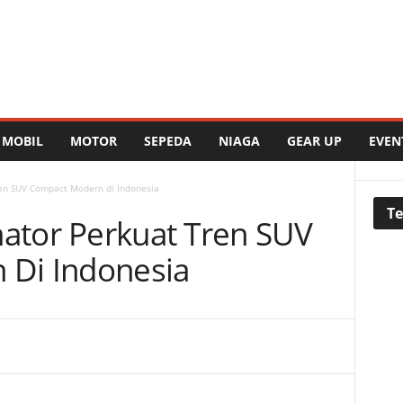
MOBIL
MOTOR
SEPEDA
NIAGA
GEAR UP
EVEN
ren SUV Compact Modern di Indonesia
Te
nator Perkuat Tren SUV
Di Indonesia