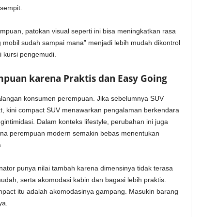
 sempit.
puan, patokan visual seperti ini bisa meningkatkan rasa
ng mobil sudah sampai mana” menjadi lebih mudah dikontrol
i kursi pengemudi.
empuan karena Praktis dan Easy Going
kalangan konsumen perempuan. Jika sebelumnya SUV
at, kini compact SUV menawarkan pengalaman berkendara
intimidasi. Dalam konteks lifestyle, perubahan ini juga
 mana perempuan modern semakin bebas menentukan
.
nator punya nilai tambah karena dimensinya tidak terasa
dah, serta akomodasi kabin dan bagasi lebih praktis.
ompact itu adalah akomodasinya gampang. Masukin barang
ya.