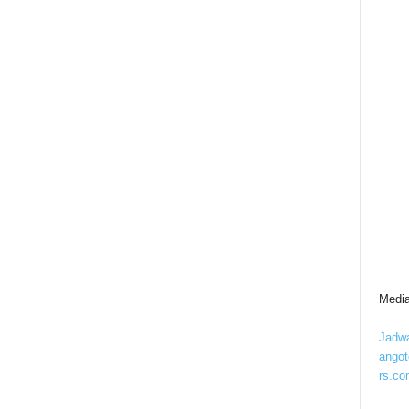
Media
Jadwa
ango
rs.co