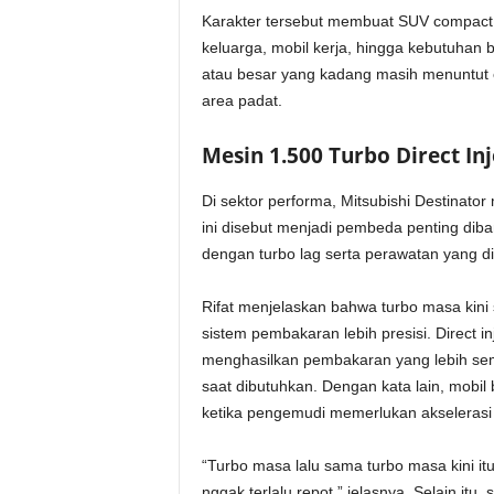
Karakter tersebut membuat SUV compact r
keluarga, mobil kerja, hingga kebutuha
atau besar yang kadang masih menuntut ef
area padat.
Mesin 1.500 Turbo Direct Inj
Di sektor performa, Mitsubishi Destinator
ini disebut menjadi pembeda penting diba
dengan turbo lag serta perawatan yang di
Rifat menjelaskan bahwa turbo masa kini
sistem pembakaran lebih presisi. Direct i
menghasilkan pembakaran yang lebih se
saat dibutuhkan. Dengan kata lain, mobil 
ketika pengemudi memerlukan akselerasi 
“Turbo masa lalu sama turbo masa kini i
nggak terlalu repot,” jelasnya. Selain it