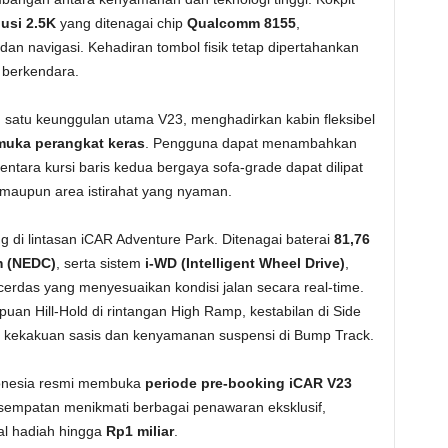
lusi 2.5K
yang ditenagai chip
Qualcomm 8155
,
dan navigasi. Kehadiran tombol fisik tetap dipertahankan
berkendara.
 satu keunggulan utama V23, menghadirkan kabin fleksibel
rmuka perangkat keras
. Pengguna dapat menambahkan
tara kursi baris kedua bergaya sofa-grade dapat dilipat
 maupun area istirahat yang nyaman.
g di lintasan iCAR Adventure Park. Ditenagai baterai
81,76
m (NEDC)
, serta sistem
i-WD (Intelligent Wheel Drive)
,
erdas yang menyesuaikan kondisi jalan secara real-time.
 Hill-Hold di rintangan High Ramp, kestabilan di Side
rta kekakuan sasis dan kenyamanan suspensi di Bump Track.
ndonesia resmi membuka
periode pre-booking iCAR V23
empatan menikmati berbagai penawaran eksklusif,
al hadiah hingga
Rp1 miliar
.