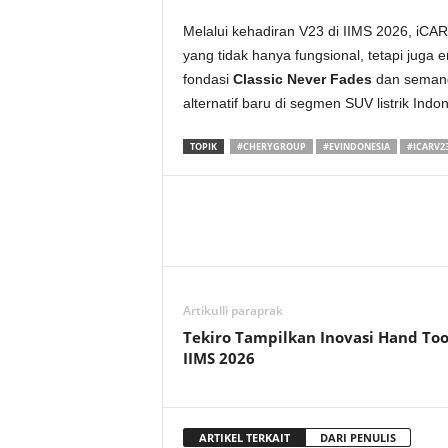
Melalui kehadiran V23 di IIMS 2026, iCA
yang tidak hanya fungsional, tetapi jug
fondasi
Classic Never Fades
dan seman
alternatif baru di segmen SUV listrik Indon
TOPIK
#CHERYGROUP
#EVINDONESIA
#ICARV2
Artikulli paraprak
Tekiro Tampilkan Inovasi Hand Too
IIMS 2026
ARTIKEL TERKAIT
DARI PENULIS