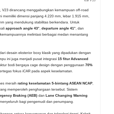
Icar V 23
ir, V23 dirancang menggabungkan kemampuan off-road
 ini memiliki dimensi panjang 4.220 mm, lebar 1.915 mm,
mm yang mendukung stabilitas berkendara. Untuk
kali
approach angle 43°
,
departure angle 41°
, dan
 kemampuannya melintasi berbagai medan menantang
ari desain eksterior boxy klasik yang dipadukan dengan
pu ini juga menjadi pusat integrasi
15 fitur Advanced
ruktur bodi bergaya cage design dengan penggunaan
70%
tegas fokus iCAR pada aspek keselamatan.
kses meraih
rating keselamatan 5-bintang ASEAN NCAP
,
 yang memperoleh penghargaan tersebut. Sistem
rgency Braking (AEB)
dan
Lane Changing Warning
n menyeluruh bagi pengemudi dan penumpang.
angan antara kenyamanan dan teknologi tinggi. Kokpit