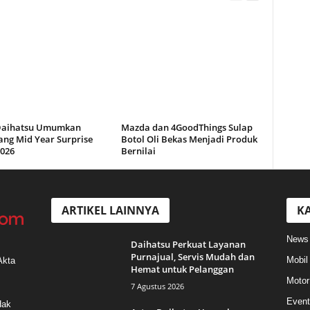
Daihatsu Umumkan
Mazda dan 4GoodThings Sulap
ng Mid Year Surprise
Botol Oli Bekas Menjadi Produk
2026
Bernilai
ARTIKEL LAINNYA
KA
News
Daihatsu Perkuat Layanan
Purnajual, Servis Mudah dan
Mobil
Akta
Hemat untuk Pelanggan
Motor
7 Agustus 2026
Event
Hak