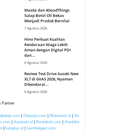
Mazda dan 4GoodThings
Sulap Botol Oli Bekas
Menjadi Produk Bernilai
7 Agustus 2026
Hino Perkuat Kualitas
Kendaraan Niaga Lebih
Aman dengan Digital PDI
dan...
6 Agustus 2026
Review Test Drive Suzuki New
XL7 di GIIAS 2026, Nyaman
Dikendarai...
6 Agustus 2026
 Partner
lbalap.com
|
Otoexpo.com
|
Motoresto.id
|
Ru
to.com
|
Autoindo.id
|
Beritakuh.com
|
Alanbike
m
|
Autoplus.id
|
Gembelgaul.com