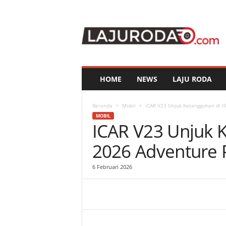
l
a
j
u
r
o
d
HOME
NEWS
LAJU RODA
a
.
c
Beranda
Mobil
iCAR V23 Unjuk Ketangguhan di I
o
MOBIL
ICAR V23 Unjuk 
m
2026 Adventure 
6 Februari 2026