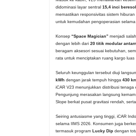
didominasi layar sentral
15,4 inci bereso
memastikan responsivitas sistem hiburan 
untuk kemudahan pengoperasian selama 
Konsep
“Space Magician”
menjadi salah
dengan lebih dari
20 titik modular anta
beragam aksesori sesuai kebutuhan, semen
rata untuk menciptakan ruang kargo luas
Seluruh keunggulan tersebut diuji langsun
kWh
dengan jarak tempuh hingga
430 k
iCAR V23 menunjukkan distribusi tenaga c
Pengunjung merasakan langsung kemampuan
Slope berkat pusat gravitasi rendah, se
Seiring antusiasme yang tinggi, iCAR I
selama IIMS 2026. Konsumen juga berkes
termasuk program
Lucky Dip
dengan tot