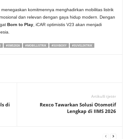
R menegaskan komitmennya menghadirkan mobilitas listrik
a emosional dan relevan dengan gaya hidup modern. Dengan
gat
Born to Play
, iCAR optimistis V23 akan menjadi
esia.
3
#IIMS2026
#MOBILLISTRIK
#SUVBOXY
#SUVELEKTRIK
Artikulli tjetër
ls di
Rexco Tawarkan Solusi Otomotif
Lengkap di IIMS 2026