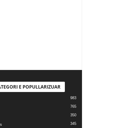
TEGORI E POPULLARIZUAR
983
765
350
345
s