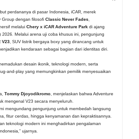
but perdananya di pasar Indonesia, iCAR, merek
 Group dengan filosofi
Classic Never Fades
,
ersif melalui
Chery x iCAR Adventure Park
di ajang
S) 2026.
Melalui arena uji coba khusus ini, pengunjung
 V23
, SUV listrik bergaya boxy yang dirancang untuk
njadikan kendaraan sebagai bagian dari identitas diri.
emadukan desain ikonik, teknologi modern, serta
 plug-and-play yang memungkinkan pemilik menyesuaikan
a,
Tommy Djoyodikromo
, menjelaskan bahwa Adventure
ntuk mengenal V23 secara menyeluruh.
 kami mengundang pengunjung untuk membedah langsung
ma, fitur cerdas, hingga kenyamanan dan kepraktisannya.
dan teknologi modern ini menghadirkan pengalaman
ndonesia,” ujarnya.