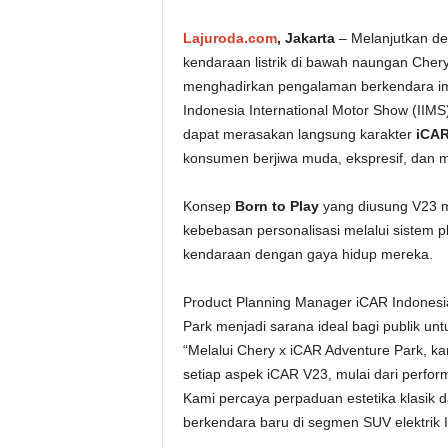
Lajuroda.com
, Jakarta
– Melanjutkan de
kendaraan listrik di bawah naungan Chery
menghadirkan pengalaman berkendara im
Indonesia International Motor Show (IIM
dapat merasakan langsung karakter
iCAR
konsumen berjiwa muda, ekspresif, dan me
Konsep
Born to Play
yang diusung V23 m
kebebasan personalisasi melalui sistem
kendaraan dengan gaya hidup mereka.
Product Planning Manager iCAR Indonesi
Park menjadi sarana ideal bagi publik u
“Melalui Chery x iCAR Adventure Park,
setiap aspek iCAR V23, mulai dari perfor
Kami percaya perpaduan estetika klasik 
berkendara baru di segmen SUV elektrik I