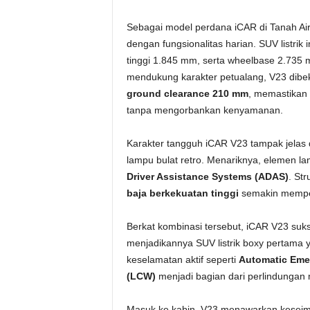
Sebagai model perdana iCAR di Tanah A
dengan fungsionalitas harian. SUV listrik
tinggi 1.845 mm, serta wheelbase 2.735 
mendukung karakter petualang, V23 dibe
ground clearance 210 mm
, memastikan
tanpa mengorbankan kenyamanan.
Karakter tangguh iCAR V23 tampak jelas d
lampu bulat retro. Menariknya, elemen lam
Driver Assistance Systems (ADAS)
. St
baja berkekuatan tinggi
semakin memper
Berkat kombinasi tersebut, iCAR V23 su
menjadikannya SUV listrik boxy pertama
keselamatan aktif seperti
Automatic Eme
(LCW)
menjadi bagian dari perlindunga
Masuk ke kabin, V23 menawarkan keseimb