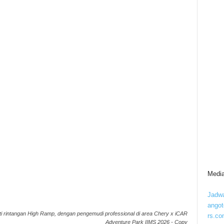
Media
Jadwa
ango
rintangan High Ramp, dengan pengemudi professional di area Chery x iCAR
rs.co
Adventure Park IIMS 2026 - Copy