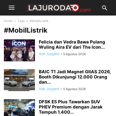
Home
Tags
#MobilListrik
#MobilListrik
Felicia dan Vedra Bawa Pulang
Wuling Aira EV dari The Icon...
Itok Jurgent
-
5 Agustus 2026
BAIC T1 Jadi Magnet GIIAS 2026,
Booth Dikunjungi 12.000 Orang
dan...
Itok Jurgent
-
5 Agustus 2026
DFSK E5 Plus Tawarkan SUV
PHEV Premium dengan Jarak
Tempuh 1.400...