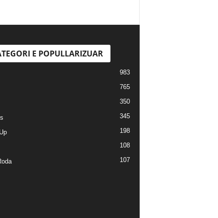
TEGORI E POPULLARIZUAR
983
765
350
345
s
198
Up
108
107
Roda