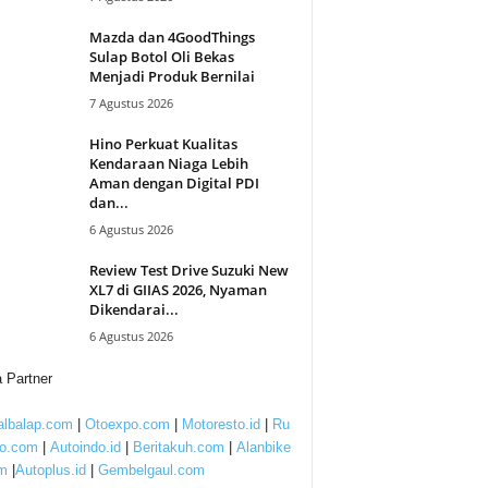
Mazda dan 4GoodThings
Sulap Botol Oli Bekas
Menjadi Produk Bernilai
7 Agustus 2026
Hino Perkuat Kualitas
Kendaraan Niaga Lebih
Aman dengan Digital PDI
dan...
6 Agustus 2026
Review Test Drive Suzuki New
XL7 di GIIAS 2026, Nyaman
Dikendarai...
6 Agustus 2026
 Partner
lbalap.com
|
Otoexpo.com
|
Motoresto.id
|
Ru
to.com
|
Autoindo.id
|
Beritakuh.com
|
Alanbike
m
|
Autoplus.id
|
Gembelgaul.com