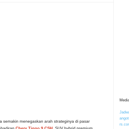
Media
Jadwa
ango
a semakin menegaskan arah strateginya di pasar
rs.co
kehadiran
Chery Tiggo 9 CSH
, SUV hybrid premium