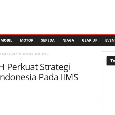
MOBIL
MOTOR
SEPEDA
NIAGA
GEAR UP
EVEN
i Hybrid Chery di Indonesia pada IIMS...
Te
H Perkuat Strategi
Indonesia Pada IIMS