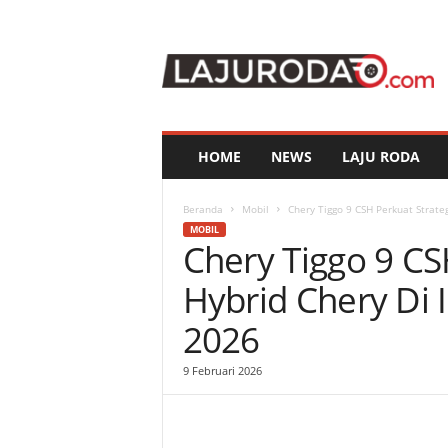
l
a
j
u
r
o
d
HOME
NEWS
LAJU RODA
a
.
c
Beranda
Mobil
Chery Tiggo 9 CSH Perkuat Strateg
o
MOBIL
Chery Tiggo 9 CS
m
Hybrid Chery Di 
2026
9 Februari 2026