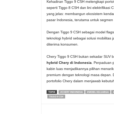
Kehadiran Tiggo 9 CSH melengkapi portof
seperti Tiggo 8 CSH dan lini elektrifikasi
yang jelas: membangun ekosistem kendara
pasar Indonesia, terutama untuk segmen 
Dengan Tiggo 9 CSH sebagai model flags
teknologi hybrid sebagai solusi mobilitas
diterima konsumen.
Chery Tiggo 9 CSH bukan sekadar SUV ba
hybrid Chery di Indonesia
. Perpaduan pe
kabin luas menjadikannya pilihan menar
premium dengan teknologi masa depan. Di
portofolio Chery dalam menjawab kebutuh
TOPIK
#CHERY INDONESIA
#MOBIL KELUARGA
TIGGO 9 CSH