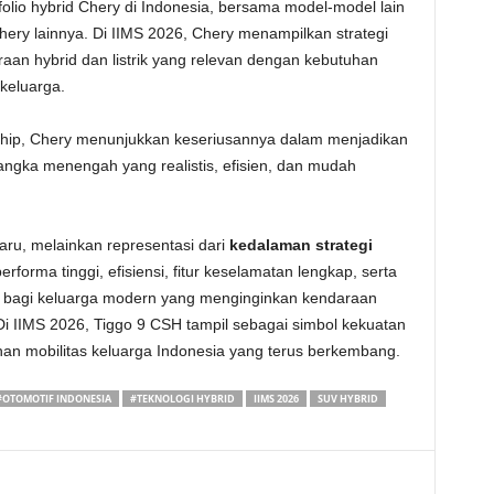
olio hybrid Chery di Indonesia, bersama model-model lain
 Chery lainnya. Di IIMS 2026, Chery menampilkan strategi
an hybrid dan listrik yang relevan dengan kebutuhan
keluarga.
hip, Chery menunjukkan keseriusannya dalam menjadikan
 jangka menengah yang realistis, efisien, dan mudah
ru, melainkan representasi dari
kedalaman strategi
rforma tinggi, efisiensi, fitur keselamatan lengkap, serta
ik bagi keluarga modern yang menginginkan kendaraan
 IIMS 2026, Tiggo 9 CSH tampil sebagai simbol kekuatan
an mobilitas keluarga Indonesia yang terus berkembang.
#OTOMOTIF INDONESIA
#TEKNOLOGI HYBRID
IIMS 2026
SUV HYBRID