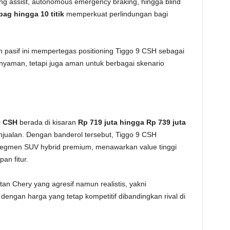
ping assist, autonomous emergency braking, hingga blind
bag hingga 10 titik
memperkuat perlindungan bagi
n pasif ini mempertegas positioning Tiggo 9 CSH sebagai
yaman, tetapi juga aman untuk berbagai skenario
9 CSH
berada di kisaran
Rp 719 juta hingga Rp 739 juta
njualan. Dengan banderol tersebut, Tiggo 9 CSH
 segmen SUV hybrid premium, menawarkan value tinggi
an fitur.
an Chery yang agresif namun realistis, yakni
dengan harga yang tetap kompetitif dibandingkan rival di