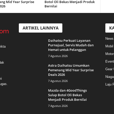
ng Mid Year Surprise
Botol Oli Bekas Menjadi Produk
2026
Bernilai
ARTIKEL LAINNYA
KA
News
Daihatsu Perkuat Layanan
Purnajual, Servis Mudah dan
Mobil
Akta
Hemat untuk Pelanggan
Motor
7 Agustus 2026
Event
Hak
Astra Daihatsu Umumkan
Gear 
Pemenang Mid Year Surprise
Deals 2026
Niaga
mi
7 Agustus 2026
ugas.
Laju 
Mazda dan 4GoodThings
Sulap Botol Oli Bekas
Menjadi Produk Bernilai
7 Agustus 2026