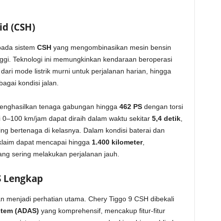
id (CSH)
pada sistem
CSH
yang mengombinasikan mesin bensin
inggi. Teknologi ini memungkinkan kendaraan beroperasi
ri mode listrik murni untuk perjalanan harian, hingga
bagai kondisi jalan.
 menghasilkan tenaga gabungan hingga
462 PS
dengan torsi
ri 0–100 km/jam dapat diraih dalam waktu sekitar
5,4 detik
,
ng bertenaga di kelasnya. Dalam kondisi baterai dan
iklaim dapat mencapai hingga
1.400 kilometer
,
g sering melakukan perjalanan jauh.
S Lengkap
 menjadi perhatian utama. Chery Tiggo 9 CSH dibekali
stem (ADAS)
yang komprehensif, mencakup fitur-fitur