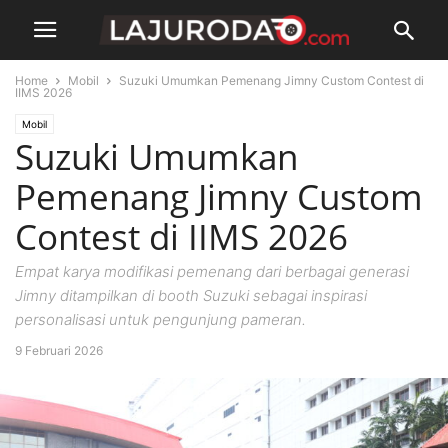
Home
Mobil
Suzuki Umumkan Pemenang Jimny Custom Contest di
IIMS 2026
Mobil
Suzuki Umumkan
Pemenang Jimny Custom
Contest di IIMS 2026
Empat karya modifikasi pemenang dari berbagai generasi
Jimny ditampilkan di booth Suzuki sebagai inspirasi
personalisasi untuk pengunjung pameran.
9 Februari 2026