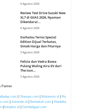
6 Agustus 2026
Review Test Drive Suzuki New
XL7 di GIIAS 2026, Nyaman
Dikendarai...
6 Agustus 2026
Daihatsu Terios Special
Edition Dijual Terbatas,
Simak Harga dan Fiturnya
5 Agustus 2026
Felicia dan Vedra Bawa
Pulang Wuling Aira EV dari
The Icon...
5 Agustus 2026
 Partner
lbalap.com
|
Otoexpo.com
|
Motoresto.id
|
Ru
to.com
|
Autoindo.id
|
Beritakuh.com
|
Alanbike
m
|
Autoplus.id
|
Gembelgaul.com