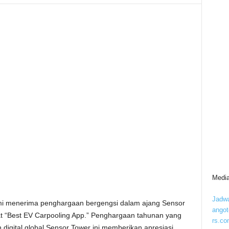
Media
Jadwa
i menerima penghargaan bergengsi dalam ajang Sensor
ango
 “Best EV Carpooling App.” Penghargaan tahunan yang
rs.co
 digital global Sensor Tower ini memberikan apresiasi