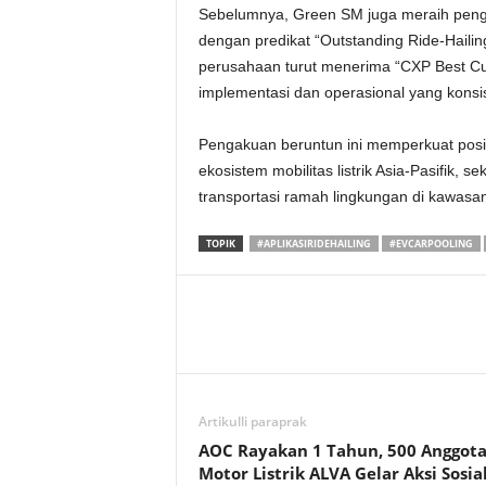
Sebelumnya, Green SM juga meraih peng
dengan predikat “Outstanding Ride-Hailing
perusahaan turut menerima “CXP Best C
implementasi dan operasional yang konsis
Pengakuan beruntun ini memperkuat posi
ekosistem mobilitas listrik Asia-Pasifik
transportasi ramah lingkungan di kawasan
TOPIK
#APLIKASIRIDEHAILING
#EVCARPOOLING
Artikulli paraprak
AOC Rayakan 1 Tahun, 500 Anggot
Motor Listrik ALVA Gelar Aksi Sosia