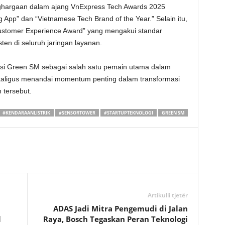
hargaan dalam ajang VnExpress Tech Awards 2025
 App” dan “Vietnamese Tech Brand of the Year.” Selain itu,
ustomer Experience Award” yang mengakui standar
ten di seluruh jaringan layanan.
si Green SM sebagai salah satu pemain utama dalam
, sekaligus menandai momentum penting dalam transformasi
 tersebut.
#KENDARAANLISTRIK
#SENSORTOWER
#STARTUPTEKNOLOGI
GREEN SM
Artikulli tjetër
a
ADAS Jadi Mitra Pengemudi di Jalan
l
Raya, Bosch Tegaskan Peran Teknologi