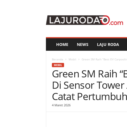
l
a
j
u
r
o
d
HOME
NEWS
LAJU RODA
a
.
c
Beranda
Mobil
Green SM Raih “Best EV Carpoolin
o
MOBIL
Green SM Raih “B
m
Di Sensor Tower
Catat Pertumbu
4 Maret 2026