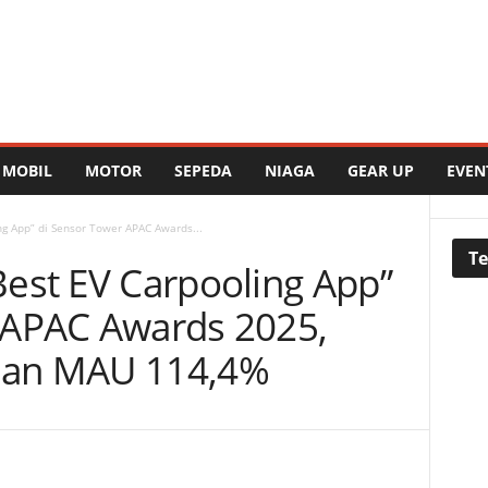
MOBIL
MOTOR
SEPEDA
NIAGA
GEAR UP
EVEN
g App” di Sensor Tower APAC Awards...
Te
est EV Carpooling App”
 APAC Awards 2025,
han MAU 114,4%