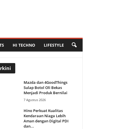
TS
HI TECHNO
LIFESTYLE
rkini
Mazda dan 4GoodThings
Sulap Botol Oli Bekas
Menjadi Produk Bernilai
7 Agustus 2026
Hino Perkuat Kualitas
Kendaraan Niaga Lebih
Aman dengan Digital PDI
dan...