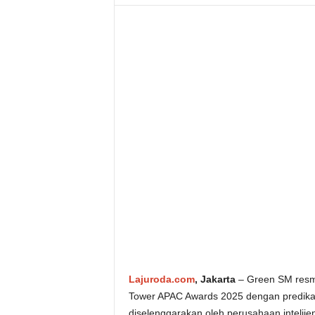
Lajuroda.com
, Jakarta
– Green SM resm
Tower APAC Awards 2025 dengan predikat
diselenggarakan oleh perusahaan intelijen