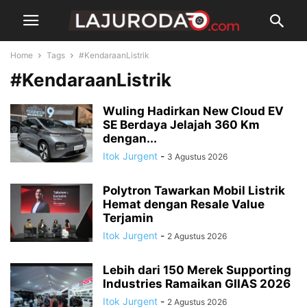
Home
Tags
#KendaraanListrik
#KendaraanListrik
Wuling Hadirkan New Cloud EV
SE Berdaya Jelajah 360 Km
dengan...
Itok Jurgent
-
3 Agustus 2026
Polytron Tawarkan Mobil Listrik
Hemat dengan Resale Value
Terjamin
Itok Jurgent
-
2 Agustus 2026
Lebih dari 150 Merek Supporting
Industries Ramaikan GIIAS 2026
Itok Jurgent
-
2 Agustus 2026