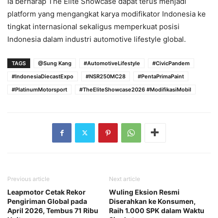
Ia berharap The Elite Showcase dapat terus menjadi
platform yang mengangkat karya modifikator Indonesia ke
tingkat internasional sekaligus memperkuat posisi
Indonesia dalam industri automotive lifestyle global.
TAGS
@Sung Kang
#AutomotiveLifestyle
#CivicPandem
#IndonesiaDiecastExpo
#NSR250MC28
#PentaPrimaPaint
#PlatinumMotorsport
#TheEliteShowcase2026 #ModifikasiMobil
Previous article
Next article
Leapmotor Cetak Rekor
Wuling Eksion Resmi
Pengiriman Global pada
Diserahkan ke Konsumen,
April 2026, Tembus 71 Ribu
Raih 1.000 SPK dalam Waktu