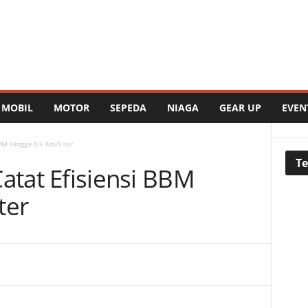
MOBIL
MOTOR
SEPEDA
NIAGA
GEAR UP
EVEN
BBM Hingga 8,6 Km/Liter
Te
Catat Efisiensi BBM
ter