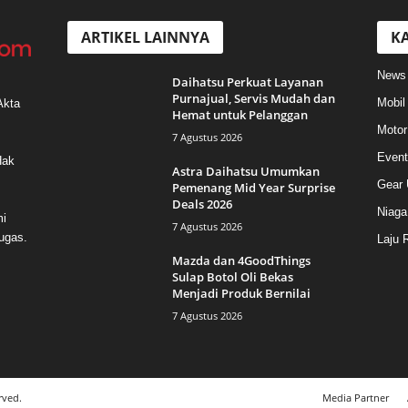
ARTIKEL LAINNYA
KA
News
Daihatsu Perkuat Layanan
Purnajual, Servis Mudah dan
Mobil
Akta
Hemat untuk Pelanggan
Motor
7 Agustus 2026
Event
Hak
Astra Daihatsu Umumkan
Gear 
Pemenang Mid Year Surprise
Deals 2026
Niaga
mi
7 Agustus 2026
ugas.
Laju 
Mazda dan 4GoodThings
Sulap Botol Oli Bekas
Menjadi Produk Bernilai
7 Agustus 2026
rved.
Media Partner