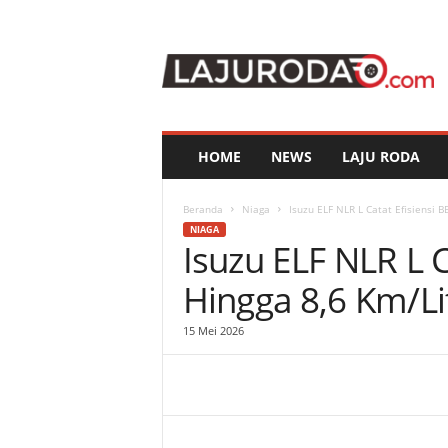
l
a
j
u
r
o
d
HOME
NEWS
LAJU RODA
a
.
c
Beranda
Niaga
Isuzu ELF NLR L Catat Efisiensi 
o
NIAGA
Isuzu ELF NLR L 
m
Hingga 8,6 Km/Li
15 Mei 2026