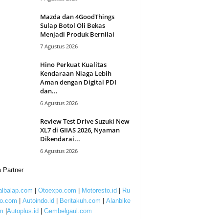
Mazda dan 4GoodThings
Sulap Botol Oli Bekas
Menjadi Produk Bernilai
7 Agustus 2026
Hino Perkuat Kualitas
Kendaraan Niaga Lebih
Aman dengan Digital PDI
dan...
6 Agustus 2026
Review Test Drive Suzuki New
XL7 di GIIAS 2026, Nyaman
Dikendarai...
6 Agustus 2026
 Partner
lbalap.com
|
Otoexpo.com
|
Motoresto.id
|
Ru
to.com
|
Autoindo.id
|
Beritakuh.com
|
Alanbike
m
|
Autoplus.id
|
Gembelgaul.com