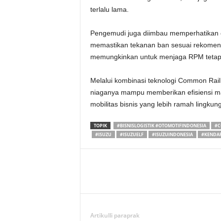
terlalu lama.
Pengemudi juga diimbau memperhatikan di
memastikan tekanan ban sesuai rekomenda
memungkinkan untuk menjaga RPM tetap r
Melalui kombinasi teknologi Common Rail 
niaganya mampu memberikan efisiensi ma
mobilitas bisnis yang lebih ramah lingkun
TOPIK
#BISNISLOGISTIK #OTOMOTIFINDONESIA
#C
#ISUZU
#ISUZUELF
#ISUZUINDONESIA
#KENDA
Artikulli paraprak