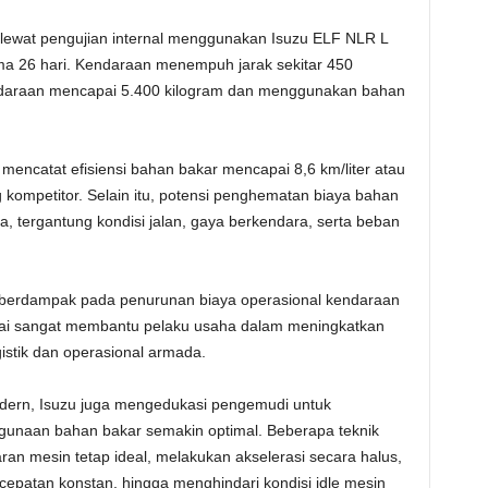
n lewat pengujian internal menggunakan Isuzu ELF NLR L
ma 26 hari. Kendaraan menempuh jarak sekitar 450
kendaraan mencapai 5.400 kilogram dan menggunakan bahan
 mencatat efisiensi bahan bakar mencapai 8,6 km/liter atau
 kompetitor. Selain itu, potensi penghematan biaya bahan
, tergantung kondisi jalan, gaya berkendara, serta beban
ga berdampak pada penurunan biaya operasional kendaraan
inilai sangat membantu pelaku usaha dalam meningkatkan
gistik dan operasional armada.
dern, Isuzu juga mengedukasi pengemudi untuk
ggunaan bahan bakar semakin optimal. Beberapa teknik
ran mesin tetap ideal, melakukan akselerasi secara halus,
patan konstan, hingga menghindari kondisi idle mesin