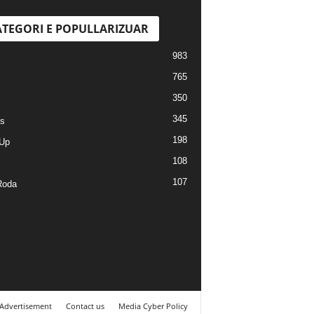
TEGORI E POPULLARIZUAR
983
765
350
345
s
198
Up
108
107
Roda
Advertisement
Contact us
Media Cyber Policy