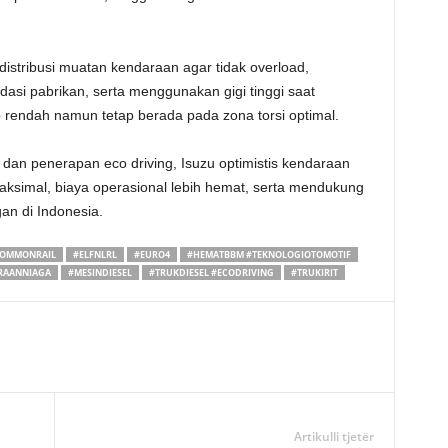
stribusi muatan kendaraan agar tidak overload,
si pabrikan, serta menggunakan gigi tinggi saat
endah namun tetap berada pada zona torsi optimal.
dan penerapan eco driving, Isuzu optimistis kendaraan
ksimal, biaya operasional lebih hemat, serta mendukung
gan di Indonesia.
OMMONRAIL
#ELFNLRL
#EURO4
#HEMATBBM #TEKNOLOGIOTOMOTIF
RAANNIAGA
#MESINDIESEL
#TRUKDIESEL #ECODRIVING
#TRUKIRIT
Artikulli tjetër